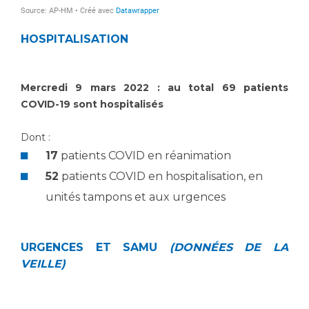
Les pôles d'activité médicale
Cancer
Anatomie et Cytologie Pathologiques
HOSPITALISATION
Adresser un examen au Laboratoire d'Infectiologie
Médecine nucléaire
Centres de référence Maladies Rares
Plateforme d'Expertise Maladies Rares
Mercredi 9 mars 2022 : au total 69 patients
COVID-19 sont hospitalisés
Maladies rares
Presse / Multimédia
Dont :
17
patients COVID en réanimation
Maternité Hôpital Nord
Communiqués de presse
52
patients COVID en hospitalisation, en
Dossiers de presse
unités tampons et aux urgences
Médiathèque
Vos représentants
URGENCES ET SAMU
(DONNÉES DE LA
Fournisseurs
VEILLE)
La Commission Des Usagers (CDU)
Les Comités Locaux des Usagers
Rôles et missions
Le projet des usagers