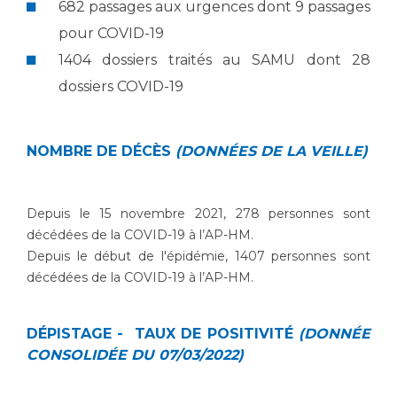
Liste des marchés conclus
682 passages aux urgences dont 9 passages
Documents utiles
pour COVID-19
1404 dossiers traités au SAMU dont 28
Qualité
dossiers COVID-19
Nos indicateurs qualité et de sécurité des soins
NOMBRE DE DÉCÈS
(DONNÉES DE LA VEILLE)
Protection des données
Depuis le 15 novembre 2021, 278 personnes sont
décédées de la COVID-19 à l’AP-HM.
Sécurité
Depuis le début de l'épidémie, 1407 personnes sont
décédées de la COVID-19 à l’AP-HM.
Les recherches en santé à l’AP-HM
DÉPISTAGE - TAUX DE POSITIVITÉ
(DONNÉE
CONSOLIDÉE DU 07/03/2022)
Lieu de santé sans tabac