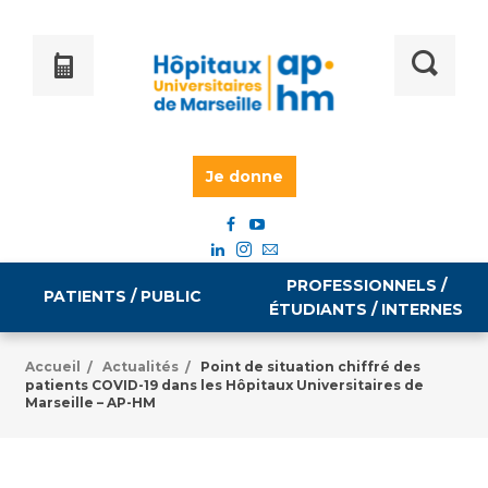
Je donne
PROFESSIONNELS /
PATIENTS / PUBLIC
ÉTUDIANTS / INTERNES
Accueil
Actualités
Point de situation chiffré des
/
/
patients COVID-19 dans les Hôpitaux Universitaires de
Informations pratiques
Égalité professionnelle
Marseille – AP-HM
Accès à votre dossier médical
Emploi / formation
Tarifs