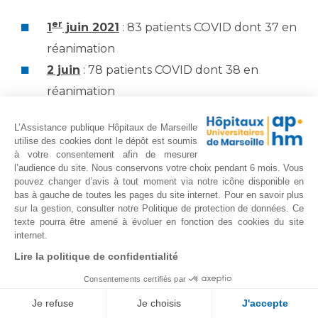
er
1
juin 2021
: 83 patients COVID dont 37 en
réanimation
2 juin
: 78 patients COVID dont 38 en
réanimation
3 juin
: 77 patients COVID dont 39 en
L’Assistance publique Hôpitaux de Marseille
réanimation
utilise des cookies dont le dépôt est soumis
4 juin
: 73 patients COVID dont 36 en
à votre consentement afin de mesurer
l’audience du site. Nous conservons votre choix pendant 6 mois. Vous
réanimation
pouvez changer d’avis à tout moment via notre icône disponible en
bas à gauche de toutes les pages du site internet. Pour en savoir plus
7 juin
: 79 patients COVID dont 36 en
sur la gestion, consulter notre Politique de protection de données. Ce
réanimation
texte pourra être amené à évoluer en fonction des cookies du site
internet.
8 juin
: 74 patients COVID dont 35 en
Lire la politique de confidentialité
réanimation
Consentements certifiés par
9 juin
: 75 patients COVID dont 35 en
réanimation
Je refuse
Je choisis
J'accepte