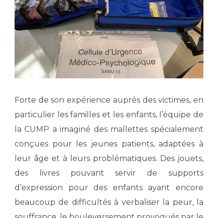
Liste des marchés conclus
Documents utiles
Qualité
Nos indicateurs qualité et de sécurité des soins
Protection des données
Forte de son expérience auprès des victimes, en
particulier les familles et les enfants, l’équipe de
la CUMP a imaginé des mallettes spécialement
Sécurité
conçues pour les jeunes patients, adaptées à
leur âge et à leurs problématiques. Des jouets,
Les recherches en santé à l’AP-HM
des livres pouvant servir de supports
d’expression pour des enfants ayant encore
beaucoup de difficultés à verbaliser la peur, la
Lieu de santé sans tabac
souffrance, le bouleversement provoqués par le