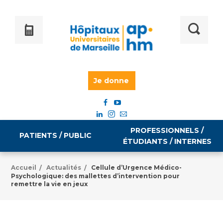
Je donne
PROFESSIONNELS /
PATIENTS / PUBLIC
ÉTUDIANTS / INTERNES
Accueil
Actualités
Cellule d’Urgence Médico-
/
/
Psychologique: des mallettes d’intervention pour
Informations pratiques
Égalité professionnelle
remettre la vie en jeux
Accès à votre dossier médical
Emploi / formation
Tarifs