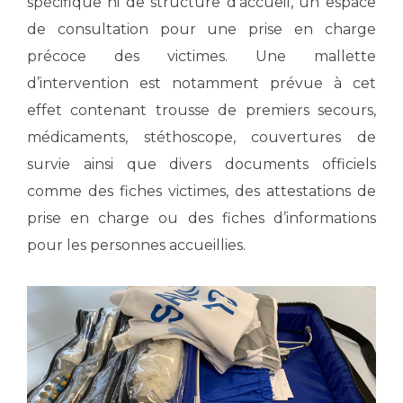
Les pôles d'activité médicale
spécifique ni de structure d’accueil, un espace
Cancer
Anatomie et Cytologie Pathologiques
de consultation pour une prise en charge
Adresser un examen au Laboratoire d'Infectiologie
précoce des victimes. Une mallette
Médecine nucléaire
Centres de référence Maladies Rares
d’intervention est notamment prévue à cet
Plateforme d'Expertise Maladies Rares
effet contenant trousse de premiers secours,
médicaments, stéthoscope, couvertures de
Maladies rares
survie ainsi que divers documents officiels
Presse / Multimédia
comme des fiches victimes, des attestations de
Maternité Hôpital Nord
Communiqués de presse
prise en charge ou des fiches d’informations
Dossiers de presse
pour les personnes accueillies.
Médiathèque
Vos représentants
Fournisseurs
La Commission Des Usagers (CDU)
Les Comités Locaux des Usagers
Rôles et missions
Le projet des usagers