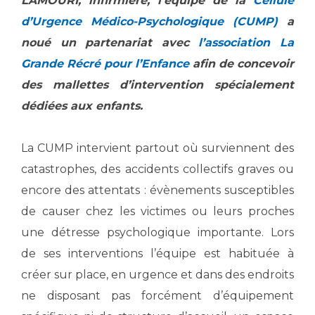
LAMOURI, infirmière, l’équipe de la
Cellule
Les structures de recherche
Salon des familles
d’Urgence Médico-Psychologique (CUMP)
a
Transports sanitaires
noué un partenariat avec
l’association La
Vos droits, vos devoirs
Écoles et Instituts de Formation
Grande Récré pour l’Enfance
afin de concevoir
des mallettes d’intervention spécialement
Handicap
dédiées aux enfants.
Plateforme des internes
Handi 13
La CUMP intervient partout où surviennent des
Pôle Médecine Physique et Réadaptation
Professionnels de santé
catastrophes, des accidents collectifs graves ou
Accueil sourds et malentendants
encore des attentats : évènements susceptibles
Charte Romain Jacob
Adresser un patient
de causer chez les victimes ou leurs proches
Mouvement Parcours Handicap 13
Réseaux de soins
une détresse psychologique importante. Lors
Adresser un examen au Laboratoire de Biologie
de ses interventions l’équipe est habituée à
Médicale
Activité physique
créer sur place, en urgence et dans des endroits
Radiologie / Imagerie
Cancérologie
ne disposant pas forcément d’équipement