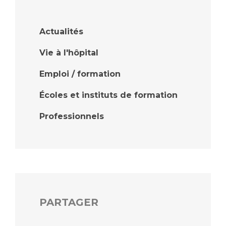
Liste des marchés conclus
Documents utiles
Actualités
Qualité
Vie à l'hôpital
Nos indicateurs qualité et de sécurité des soins
Emploi / formation
Écoles et instituts de formation
Protection des données
Professionnels
Sécurité
Les recherches en santé à l’AP-HM
PARTAGER
Lieu de santé sans tabac