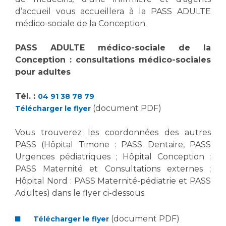
Les structures de recherche
Salon des familles
d’accueil vous accueillera à la PASS ADULTE
Transports sanitaires
médico-sociale de la Conception.
Vos droits, vos devoirs
Écoles et Instituts de Formation
PASS ADULTE médico-sociale de la
Conception : consultations médico-sociales
Handicap
pour adultes
Plateforme des internes
Tél. :
04 91 38 78 79
Handi 13
(document PDF)
Télécharger le flyer
Pôle Médecine Physique et Réadaptation
Professionnels de santé
Accueil sourds et malentendants
Vous trouverez les coordonnées des autres
Charte Romain Jacob
PASS (Hôpital Timone : PASS Dentaire, PASS
Adresser un patient
Mouvement Parcours Handicap 13
Urgences pédiatriques ; Hôpital Conception :
Réseaux de soins
PASS Maternité et Consultations externes ;
Adresser un examen au Laboratoire de Biologie
Hôpital Nord : PASS Maternité-pédiatrie et PASS
Médicale
Activité physique
Adultes) dans le flyer ci-dessous.
Radiologie / Imagerie
Cancérologie
(document PDF)
Télécharger le flyer