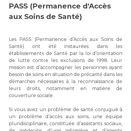
PASS (Permanence d'Accès
Vous accompagnez, vous rendez visite à un patient
Emplois paramédicaux
aux Soins de Santé)
Vous allez être hospitalisé(e)
Emplois administratifs
Vous avez un examen d'imagerie ou de radiologie
Emplois médicaux
à réaliser
Espace Formation
Vous avez une analyse à réaliser
Les PASS (Permanence d’Accès aux Soins de
Santé) ont été instaurées dans les
Étudiants hospitaliers
Vous venez en consultation
établissements de Santé par la loi d’orientation
Emplois techniques et médico-techniques
myaphm, votre espace santé en ligne
de lutte contre les exclusions de 1998. Leur
Emplois divers
Infos COVID-19
mission est d’accompagner les personnes ayant
Emplois socio-éducatifs
besoin de soins en situation de précarité dans les
Statuts
démarches nécessaires à la reconnaissance de
Vivre ensemble à l'hôpital
Stages paramédicaux
leurs droits, notamment en matière de
couverture sociale.
Culture à l'hôpital
Laïcité et cultes
Chercheurs
Si vous avez un problème de santé conjugué à
un problème d’accès aux soins, une équipe
Les associations
pluridisciplinaire, constituée d’assistants sociaux,
La recherche clinique à l'AP-HM
Livret d'accueil
de médecins, d’une infirmière et d’agents