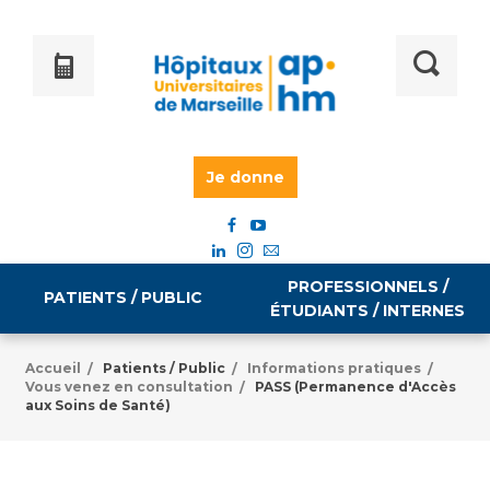
Je donne
PROFESSIONNELS /
PATIENTS / PUBLIC
ÉTUDIANTS / INTERNES
Accueil
Patients / Public
Informations pratiques
/
/
/
Vous venez en consultation
PASS (Permanence d'Accès
/
Informations pratiques
Égalité professionnelle
aux Soins de Santé)
Accès à votre dossier médical
Emploi / formation
Tarifs