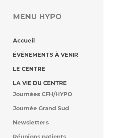
MENU HYPO
rs
 qualité et de sécurité des soins
ons
Accueil
hés conclus
ÉVÉNEMENTS À VENIR
les
 des données
LE CENTRE
LA VIE DU CENTRE
Journées CFH/HYPO
Journée Grand Sud
ches en santé à l’AP-HM
Newsletters
nté sans tabac
Réunions patients