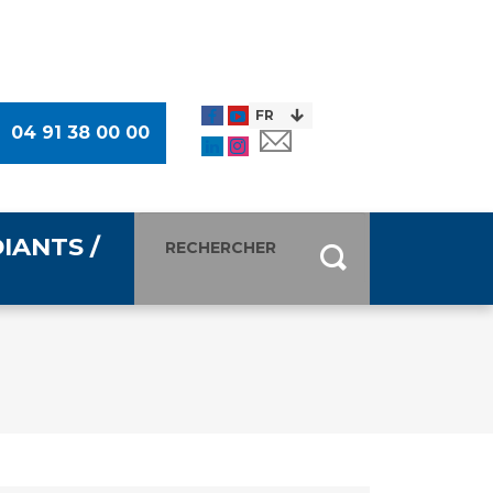
04 91 38 00 00
IANTS /
entants
ultimédia
 Des Usagers (CDU)
de presse
ocaux des Usagers
esse
usagers