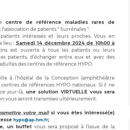
Maladies Rares
Plateforme d'Expertise
Maternité Hôpital Nord
Maladies Rares
le
centre de référence maladies rares de
 l'association de patients " Surrénales ".
patients intéressés et leurs proches. Vous en
 lieu :
Samedi 14 décembre 2024 de 10h00 à
ins est ouverte à tous les patients ou leurs
 les patients, d’échanger entre eux et avec des
t adultes des centres de référence HYPO.
lle à l’hôpital de la Conception (amphithéâtre
centres de références HYPO nationaux. Si il ne
e jour-là,
une solution VIRTUELLE vous sera
on vous seront transmises ultérieurement.
nsmettre votre mail
si vous êtes intéressé(e)
dresse
;
hypo@ap-hm.fr
le, un buffet
vous sera proposé à l’issue de la