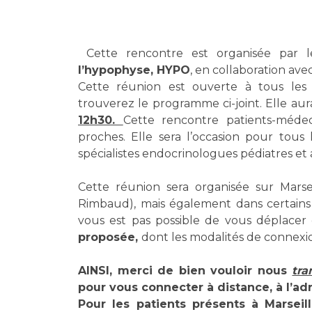
Laïcité et cultes
Les structures de recherche
Les associations
Livret d'accueil
Cette rencontre est organisée par 
Salon des familles
l’hypophyse, HYPO
, en collaboration avec
Transports sanitaires
Cette réunion est ouverte à tous les 
Vos droits, vos devoirs
trouverez le programme ci-joint. Elle aura
12h30.
Cette rencontre patients-médec
proches. Elle sera l’occasion pour tous
spécialistes endocrinologues pédiatres e
Cette réunion sera organisée sur Marsei
Rimbaud), mais également dans certains 
vous est pas possible de vous déplacer c
proposée,
dont les modalités de connexi
AINSI, merci de bien vouloir nous
tra
pour vous connecter à distance, à l’a
Pour les patients présents à Marseil