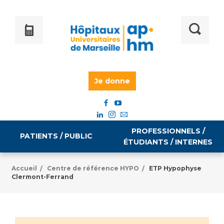
Je donne
PROFESSIONNELS /
PATIENTS / PUBLIC
ÉTUDIANTS / INTERNES
Accueil
Centre de référence HYPO
ETP Hypophyse
/
/
Clermont-Ferrand
Informations pratiques
Égalité professionnelle
Accès à votre dossier médical
Emploi / formation
Tarifs