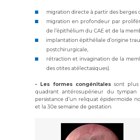
Laïcité et cultes
Les structures de recherche
Les associations
migration directe à partir des berge
Livret d'accueil
migration en profondeur par prolifér
Salon des familles
de l’épithélium du CAE et de la me
Transports sanitaires
implantation épithéliale d’origine tr
Vos droits, vos devoirs
postchirurgicale,
rétraction et invagination de la m
des otites atélectasiques).
- Les formes congénitales
sont plus 
quadrant antérosupérieur du tympan 
persistance d’un reliquat épidermoïde n
et la 30e semaine de gestation.