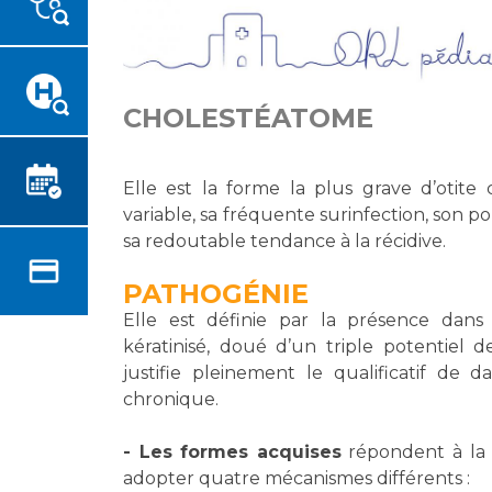
Emplois paramédicaux
Vous accompagnez, vous
rendez visite à un patient
Emplois administratifs
Vous allez être hospitalisé(e)
Emplois médicaux
Vous avez un examen
Espace Formation
CHOLESTÉATOME
d'imagerie ou de radiologie à
Étudiants hospitaliers
réaliser
Emplois techniques et
Vous avez une analyse à
Elle est la forme la plus grave d’otite
médico-techniques
réaliser
variable, sa fréquente surinfection, son po
Emplois divers
sa redoutable tendance à la récidive.
Vous venez en consultation
Emplois socio-éducatifs
myaphm, votre espace
PATHOGÉNIE
Statuts
santé en ligne
Elle est définie par la présence dans
Stages paramédicaux
Infos COVID-19
kératinisé, doué d’un triple potentiel 
justifie pleinement le qualificatif de 
chronique.
Chercheurs
Vivre ensemble à l'hôpital
- Les formes acquises
répondent à la t
La recherche clinique à l'AP-
Culture à l'hôpital
adopter quatre mécanismes différents :
HM