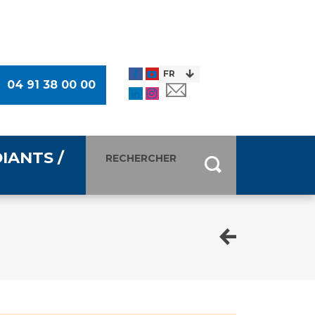
04 91 38 00 00
IANTS /
entants
ultimédia
 Des Usagers (CDU)
de presse
ocaux des Usagers
esse
usagers