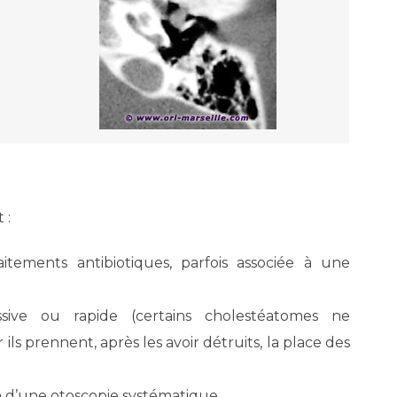
 :
aitements antibiotiques, parfois associée à une
sive ou rapide (certains cholestéatomes ne
ls prennent, après les avoir détruits, la place des
n d’une otoscopie systématique,