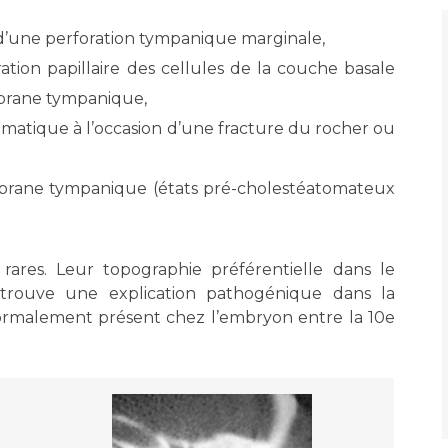
Maladies Rares
Plateforme d'Expertise
s d’une perforation tympanique marginale,
Maternité Hôpital Nord
Maladies Rares
ation papillaire des cellules de la couche basale
mbrane tympanique,
aumatique à l’occasion d’une fracture du rocher ou
embrane tympanique (états pré-cholestéatomateux
rares. Leur topographie préférentielle dans le
trouve une explication pathogénique dans la
ormalement présent chez l’embryon entre la 10e