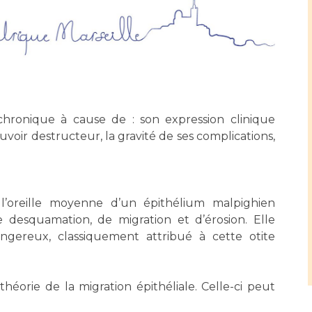
Accueil sourds et
malentendants
Professionnels de santé
Charte Romain Jacob
Qualité
Fournisseu
Mouvement Parcours
Handicap 13
Adresser un patient
Nos indicateurs
Rôles et missi
Réseaux de soins
Liste des marc
 chronique à cause de : son expression clinique
Adresser un examen au
Documents uti
Activité physique
uvoir destructeur, la gravité de ses complications,
Laboratoire de Biologie
Protection
Médicale
Radiologie / Imagerie
Cancer
Sécurité
Cancérologie
 l’oreille moyenne d’un épithélium malpighien
Les pôles d'activité médicale
de desquamation, de migration et d’érosion. Elle
Anatomie et Cytologie
dangereux, classiquement attribué à cette otite
Médecine nucléaire
Les recher
Pathologiques
Adresser un examen au
Laboratoire d'Infectiologie
héorie de la migration épithéliale. Celle-ci peut
Maladies rares
Lieu de sa
Centres de référence