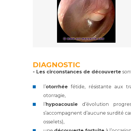
DIAGNOSTIC
- Les circonstances de découverte
sont
l’
otorrhée
fétide, résistante aux tr
otorragie,
l’
hypoacousie
d’évolution progres
s’accompagnent d’aucune surdité car i
osselets),
une
découverte fortuite
à l’occasio