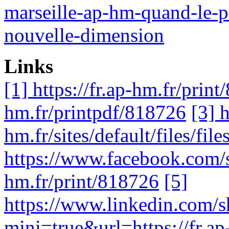
marseille-ap-hm-quand-le-p
nouvelle-dimension
Links
[1] https://fr.ap-hm.fr/prin
hm.fr/printpdf/818726
[3] h
hm.fr/sites/default/files
https://www.facebook.com/sh
hm.fr/print/818726
[5]
https://www.linkedin.com/s
mini=true&url=https://fr.ap