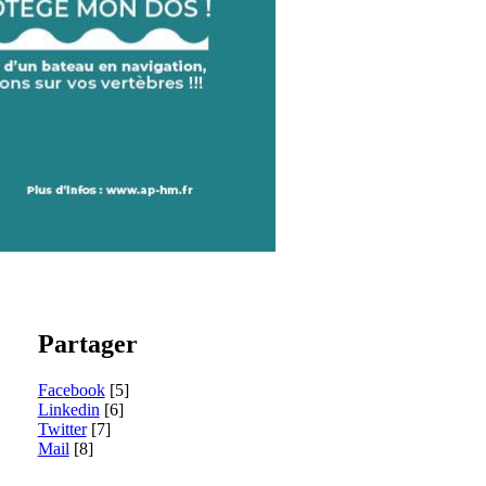
Partager
Facebook
[5]
Linkedin
[6]
Twitter
[7]
Mail
[8]