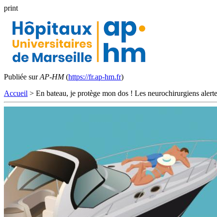
print
Publiée sur
AP-HM
(
https://fr.ap-hm.fr
)
Accueil
> En bateau, je protège mon dos ! Les neurochirurgiens alerte