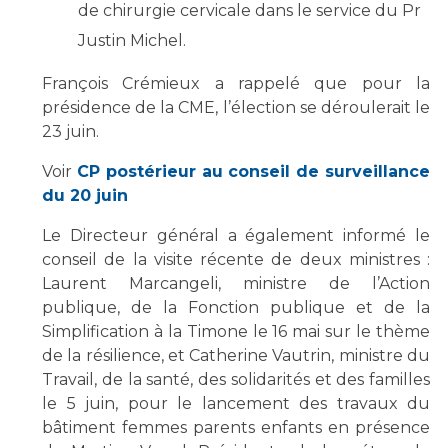
Liste des marchés conclus
de chirurgie cervicale dans le service du Pr
Documents utiles
Justin Michel.
Qualité
François Crémieux a rappelé que pour la
présidence de la CME, l’élection se déroulerait le
Nos indicateurs qualité et de sécurité des soins
23 juin.
Voir
CP postérieur au conseil de surveillance
du 20 juin
Protection des données
Le Directeur général a également informé le
conseil de la visite récente de deux ministres :
Sécurité
Laurent Marcangeli, ministre de l’Action
publique, de la Fonction publique et de la
Simplification à la Timone le 16 mai sur le thème
Les recherches en santé à l’AP-HM
de la résilience, et Catherine Vautrin, ministre du
Travail, de la santé, des solidarités et des familles
le 5 juin, pour le lancement des travaux du
Lieu de santé sans tabac
bâtiment femmes parents enfants en présence