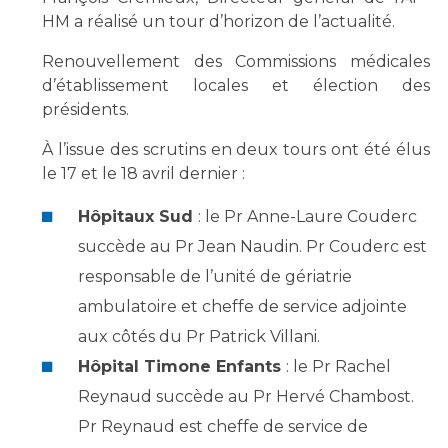
Les structures de recherche
Salon des familles
HM a réalisé un tour d’horizon de l’actualité.
Transports sanitaires
Renouvellement des Commissions médicales
Vos droits, vos devoirs
Écoles et Instituts de Formation
d’établissement locales et élection des
présidents.
Handicap
À l’issue des scrutins en deux tours ont été élus
Plateforme des internes
le 17 et le 18 avril dernier :
Handi 13
Hôpitaux Sud
: le Pr Anne-Laure Couderc
Pôle Médecine Physique et Réadaptation
Professionnels de santé
succède au Pr Jean Naudin. Pr Couderc est
Accueil sourds et malentendants
Charte Romain Jacob
responsable de l’unité de gériatrie
Adresser un patient
Mouvement Parcours Handicap 13
ambulatoire et cheffe de service adjointe
Réseaux de soins
aux côtés du Pr Patrick Villani.
Adresser un examen au Laboratoire de Biologie
Médicale
Hôpital Timone Enfants
: le Pr Rachel
Activité physique
Radiologie / Imagerie
Reynaud succède au Pr Hervé Chambost.
Cancérologie
Pr Reynaud est cheffe de service de