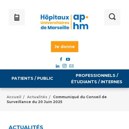
Je donne
PROFESSIONNELS /
PATIENTS / PUBLIC
ÉTUDIANTS / INTERNES
Accueil
Actualités
Communiqué du Conseil de
/
/
Surveillance du 20 Juin 2025
Informations pratiques
Égalité professionnelle
Accès à votre dossier médical
Emploi / formation
ACTUALITÉS
Tarifs