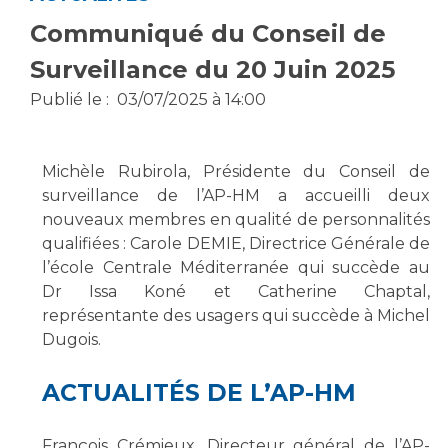
Vous accompagnez, vous rendez visite à un patient
Communiqué du Conseil de
Emplois paramédicaux
Vous allez être hospitalisé(e)
Surveillance du 20 Juin 2025
Emplois administratifs
Vous avez un examen d'imagerie ou de radiologie
Publié le :
03/07/2025 à 14:00
Emplois médicaux
à réaliser
Espace Formation
Vous avez une analyse à réaliser
Étudiants hospitaliers
Vous venez en consultation
Michèle Rubirola, Présidente du Conseil de
Emplois techniques et médico-techniques
myaphm, votre espace santé en ligne
surveillance de l’AP-HM a accueilli deux
Emplois divers
Infos COVID-19
nouveaux membres en qualité de personnalités
Emplois socio-éducatifs
qualifiées : Carole DEMIE, Directrice Générale de
l’école Centrale Méditerranée qui succède au
Statuts
Vivre ensemble à l'hôpital
Dr Issa Koné et Catherine Chaptal,
Stages paramédicaux
représentante des usagers qui succède à Michel
Dugois.
Culture à l'hôpital
Laïcité et cultes
Chercheurs
ACTUALITÉS DE L’AP-HM
Les associations
La recherche clinique à l'AP-HM
Livret d'accueil
François Crémieux, Directeur général de l’AP-