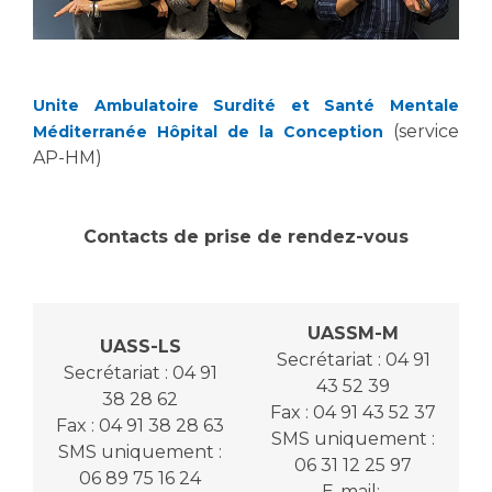
Liste des marchés conclus
Documents utiles
Qualité
Unite Ambulatoire Surdité et Santé Mentale
(service
Méditerranée Hôpital de la Conception
Nos indicateurs qualité et de sécurité des soins
AP-HM)
Protection des données
Contacts de prise de rendez-vous
Sécurité
UASSM-M
UASS-LS
Secrétariat : 04 91
Secrétariat : 04 91
Les recherches en santé à l’AP-HM
43 52 39
38 28 62
Fax : 04 91 43 52 37
Fax : 04 91 38 28 63
SMS uniquement :
SMS uniquement :
06 31 12 25 97
Lieu de santé sans tabac
06 89 75 16 24
E-mail: