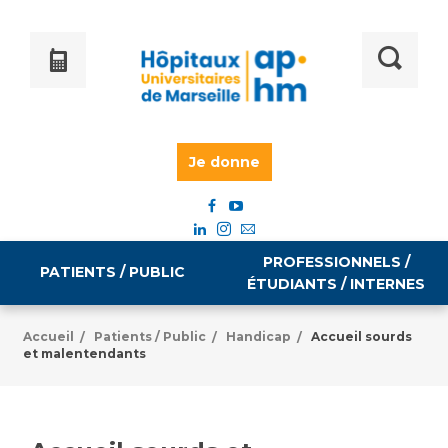
Je donne
PROFESSIONNELS /
PATIENTS / PUBLIC
ÉTUDIANTS / INTERNES
Accueil
Patients / Public
Handicap
Accueil sourds
/
/
/
et malentendants
Informations pratiques
Égalité professionnelle
Accès à votre dossier médical
Emploi / formation
Tarifs