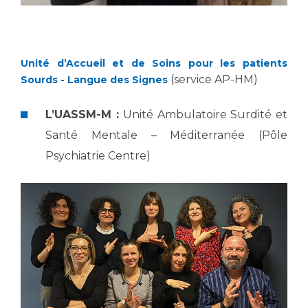
Les pôles d'activité médicale
Cancer
Anatomie et Cytologie Pathologiques
Adresser un examen au Laboratoire d'Infectiologie
Médecine nucléaire
Centres de référence Maladies Rares
Unité d’Accueil et de Soins pour les patients
Plateforme d'Expertise Maladies Rares
(service AP-HM)
Sourds - Langue des Signes
Maladies rares
L’UASSM-M :
Unité Ambulatoire Surdité et
Presse / Multimédia
Santé Mentale – Méditerranée (Pôle
Psychiatrie Centre)
Maternité Hôpital Nord
Communiqués de presse
Dossiers de presse
Médiathèque
Vos représentants
Fournisseurs
La Commission Des Usagers (CDU)
Les Comités Locaux des Usagers
Rôles et missions
Le projet des usagers