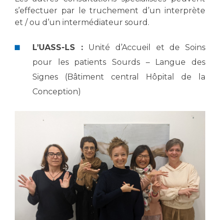
Les structures de recherche
Salon des familles
s’effectuer par le truchement d’un interprète
Transports sanitaires
et / ou d’un intermédiateur sourd.
Vos droits, vos devoirs
Écoles et Instituts de Formation
L’UASS-LS :
Unité d’Accueil et de Soins
pour les patients Sourds – Langue des
Handicap
Signes (Bâtiment central Hôpital de la
Plateforme des internes
Conception)
Handi 13
Pôle Médecine Physique et Réadaptation
Professionnels de santé
Accueil sourds et malentendants
Charte Romain Jacob
Adresser un patient
Mouvement Parcours Handicap 13
Réseaux de soins
Adresser un examen au Laboratoire de Biologie
Médicale
Activité physique
Radiologie / Imagerie
Cancérologie