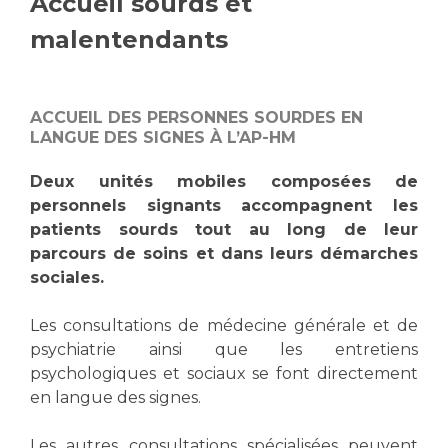
Accueil sourds et
Vous accompagnez, vous rendez visite à un patient
malentendants
Emplois paramédicaux
Vous allez être hospitalisé(e)
Emplois administratifs
Vous avez un examen d'imagerie ou de radiologie
Emplois médicaux
à réaliser
ACCUEIL DES PERSONNES SOURDES EN
Espace Formation
Vous avez une analyse à réaliser
LANGUE DES SIGNES À L’AP-HM
Étudiants hospitaliers
Vous venez en consultation
Deux unités mobiles composées de
Emplois techniques et médico-techniques
myaphm, votre espace santé en ligne
personnels signants accompagnent les
Emplois divers
Infos COVID-19
patients sourds tout au long de leur
Emplois socio-éducatifs
parcours de soins et dans leurs démarches
Statuts
sociales.
Vivre ensemble à l'hôpital
Stages paramédicaux
Les consultations de médecine générale et de
Culture à l'hôpital
psychiatrie ainsi que les entretiens
Laïcité et cultes
Chercheurs
psychologiques et sociaux se font directement
en langue des signes.
Les associations
La recherche clinique à l'AP-HM
Livret d'accueil
Les autres consultations spécialisées peuvent