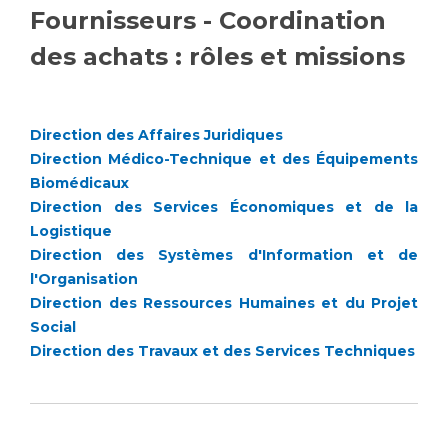
Fournisseurs - Coordination
Vous accompagnez, vous rendez visite à un patient
Emplois paramédicaux
des achats : rôles et missions
Vous allez être hospitalisé(e)
Emplois administratifs
Vous avez un examen d'imagerie ou de radiologie
Emplois médicaux
à réaliser
Espace Formation
Vous avez une analyse à réaliser
Direction des Affaires Juridiques
Étudiants hospitaliers
Direction Médico-Technique et des Équipements
Vous venez en consultation
Biomédicaux
Emplois techniques et médico-techniques
myaphm, votre espace santé en ligne
Direction des Services Économiques et de la
Emplois divers
Infos COVID-19
Logistique
Emplois socio-éducatifs
Direction des Systèmes d'Information et de
Statuts
l'Organisation
Vivre ensemble à l'hôpital
Stages paramédicaux
Direction des Ressources Humaines et du Projet
Social
Culture à l'hôpital
Direction des Travaux et des Services Techniques
Laïcité et cultes
Chercheurs
Les associations
La recherche clinique à l'AP-HM
Livret d'accueil