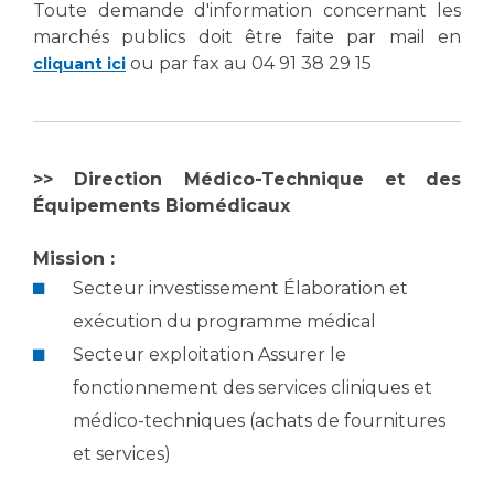
Les pôles d'activité médicale
Cancer
Toute demande d'information concernant les
Anatomie et Cytologie Pathologiques
marchés publics doit être faite par mail en
Adresser un examen au Laboratoire d'Infectiologie
ou par fax au 04 91 38 29 15
cliquant ici
Médecine nucléaire
Centres de référence Maladies Rares
Plateforme d'Expertise Maladies Rares
Maladies rares
>> Direction Médico-Technique et des
Équipements Biomédicaux
Presse / Multimédia
Mission :
Maternité Hôpital Nord
Communiqués de presse
Secteur investissement Élaboration et
Dossiers de presse
exécution du programme médical
Médiathèque
Secteur exploitation Assurer le
Vos représentants
fonctionnement des services cliniques et
Fournisseurs
médico-techniques (achats de fournitures
La Commission Des Usagers (CDU)
et services)
Les Comités Locaux des Usagers
Rôles et missions
Le projet des usagers