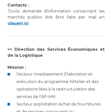
Liste des marchés conclus
Contacts :
Documents utiles
Toute demande d'information concernant les
marchés publics doit être faite par mail en
Qualité
cliquant ici
Nos indicateurs qualité et de sécurité des soins
>> Direction des Services Économiques et
Protection des données
de la Logistique
Mission :
Sécurité
Secteur investissement Élaboration et
exécution du programme hôtelier et des
Les recherches en santé à l’AP-HM
opérations liées à la restructuration des
services de l'AP-HM.
Secteur exploitation Achat de fournitures
Lieu de santé sans tabac
et de services concourant au