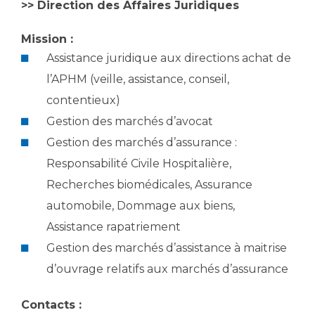
Les structures de recherche
>> Direction des Affaires Juridiques
Salon des familles
Transports sanitaires
Mission :
Vos droits, vos devoirs
Écoles et Instituts de Formation
Assistance juridique aux directions achat de
l’APHM (veille, assistance, conseil,
Handicap
contentieux)
Plateforme des internes
Gestion des marchés d’avocat
Handi 13
Gestion des marchés d’assurance :
Pôle Médecine Physique et Réadaptation
Responsabilité Civile Hospitalière,
Professionnels de santé
Accueil sourds et malentendants
Recherches biomédicales, Assurance
Charte Romain Jacob
Adresser un patient
automobile, Dommage aux biens,
Mouvement Parcours Handicap 13
Réseaux de soins
Assistance rapatriement
Adresser un examen au Laboratoire de Biologie
Gestion des marchés d’assistance à maitrise
Médicale
Activité physique
d’ouvrage relatifs aux marchés d’assurance
Radiologie / Imagerie
Cancérologie
Contacts :