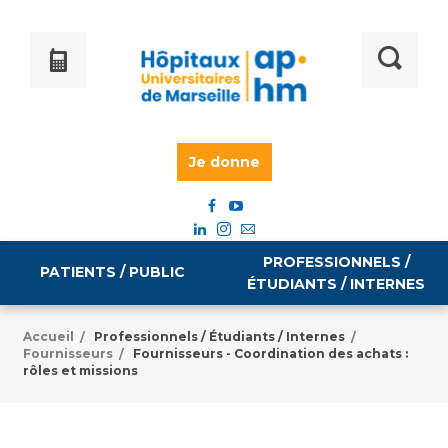
Je donne
PROFESSIONNELS /
PATIENTS / PUBLIC
ÉTUDIANTS / INTERNES
Accueil
Professionnels / Étudiants / Internes
/
/
Fournisseurs
Fournisseurs - Coordination des achats :
/
Informations pratiques
Égalité professionnelle
rôles et missions
Accès à votre dossier médical
Emploi / formation
Tarifs