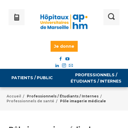
Je donne
PROFESSIONNELS /
PATIENTS / PUBLIC
ÉTUDIANTS / INTERNES
Accueil
Professionnels / Étudiants / Internes
/
/
Professionnels de santé
Pôle imagerie médicale
/
Informations pratiques
Égalité professionnelle
Accès à votre dossier médical
Emploi / formation
Tarifs