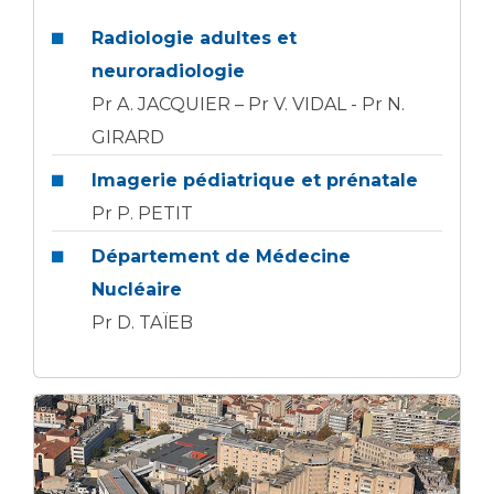
Liste des marchés conclus
Documents utiles
Radiologie adultes et
neuroradiologie
Qualité
Pr A. JACQUIER – Pr V. VIDAL - Pr N.
GIRARD
Nos indicateurs qualité et de sécurité des soins
Imagerie pédiatrique et prénatale
Pr P. PETIT
Protection des données
Département de Médecine
Nucléaire
Sécurité
Pr D. TAÏEB
Les recherches en santé à l’AP-HM
Lieu de santé sans tabac