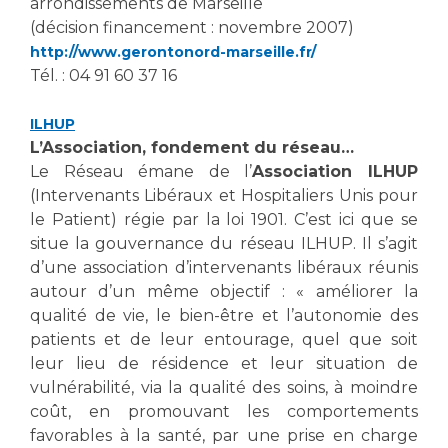
Les pôles d'activité médicale
arrondissements de Marseille
Cancer
(décision financement : novembre 2007)
Anatomie et Cytologie Pathologiques
http://www.gerontonord-marseille.fr/
Adresser un examen au Laboratoire d'Infectiologie
Tél. : 04 91 60 37 16
Médecine nucléaire
Centres de référence Maladies Rares
Plateforme d'Expertise Maladies Rares
ILHUP
L’Association, fondement du réseau…
Maladies rares
Le Réseau émane de l’
Association ILHUP
Presse / Multimédia
(Intervenants Libéraux et Hospitaliers Unis pour
le Patient) régie par la loi 1901. C’est ici que se
Maternité Hôpital Nord
Communiqués de presse
situe la gouvernance du réseau ILHUP. Il s’agit
d’une association d’intervenants libéraux réunis
Dossiers de presse
autour d’un même objectif : « améliorer la
Médiathèque
qualité de vie, le bien-être et l’autonomie des
Vos représentants
patients et de leur entourage, quel que soit
leur lieu de résidence et leur situation de
Fournisseurs
vulnérabilité, via la qualité des soins, à moindre
La Commission Des Usagers (CDU)
coût, en promouvant les comportements
Les Comités Locaux des Usagers
Rôles et missions
favorables à la santé, par une prise en charge
Le projet des usagers