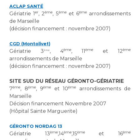
Les structures de recherche
Salon des familles
ACLAP SANTÉ
Transports sanitaires
er
ème
ème
ème
Gériatrie 1
, 2
, 5
et 6
arrondissements
Vos droits, vos devoirs
de Marseille
Écoles et Instituts de Formation
(décision financement : novembre 2007)
Handicap
CGD (Montolivet)
Plateforme des internes
ème
ème
ème
Gériatrie 3
, 4
, 11
et 12
ème
arrondissements de Marseille
Handi 13
(décision financement : novembre 2007)
Pôle Médecine Physique et Réadaptation
Professionnels de santé
Accueil sourds et malentendants
SITE SUD DU RÉSEAU GÉRONTO-GÉRIATRIE
Charte Romain Jacob
ème
ème
ème
ème
7
, 8
, 9
et 10
arrondissements de
Adresser un patient
Mouvement Parcours Handicap 13
Marseille
Réseaux de soins
Décision financement Novembre 2007
Adresser un examen au Laboratoire de Biologie
(Hôpital Sainte Marguerite)
Médicale
Activité physique
Radiologie / Imagerie
GÉRONTO NORDAG 13
Cancérologie
ème
ème
ème
ème
Gériatrie 13
,14
,15
et 16