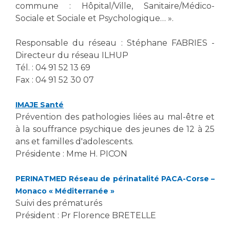
Liste des marchés conclus
commune : Hôpital/Ville, Sanitaire/Médico-
Documents utiles
Sociale et Sociale et Psychologique… ».
Qualité
Responsable du réseau : Stéphane FABRIES -
Directeur du réseau ILHUP
Nos indicateurs qualité et de sécurité des soins
Tél. : 04 91 52 13 69
Fax : 04 91 52 30 07
Protection des données
IMAJE Santé
Prévention des pathologies liées au mal-être et
à la souffrance psychique des jeunes de 12 à 25
Sécurité
ans et familles d'adolescents.
Présidente : Mme H. PICON
PERINATMED Réseau de périnatalité PACA-Corse –
Les recherches en santé à l’AP-HM
Monaco « Méditerranée »
Suivi des prématurés
Président : Pr Florence BRETELLE
Lieu de santé sans tabac