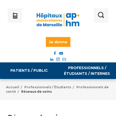
Je donne
PROFESSIONNELS /
PATIENTS / PUBLIC
ÉTUDIANTS / INTERNES
Accueil
Professionnels / Étudiants
Professionnels de
/
/
santé
Réseaux de soins
/
Informations pratiques
Égalité professionnelle
Accès à votre dossier médical
Emploi / formation
Tarifs