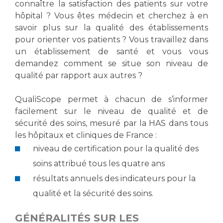
Les structures de recherche
connaître la satisfaction des patients sur votre
Salon des familles
hôpital ? Vous êtes médecin et cherchez à en
Transports sanitaires
savoir plus sur la qualité des établissements
Vos droits, vos devoirs
pour orienter vos patients ? Vous travaillez dans
Écoles et Instituts de Formation
un établissement de santé et vous vous
demandez comment se situe son niveau de
Handicap
qualité par rapport aux autres ?
Plateforme des internes
Handi 13
QualiScope permet à chacun de s’informer
Pôle Médecine Physique et Réadaptation
facilement sur le niveau de qualité et de
Professionnels de santé
sécurité des soins, mesuré par la HAS dans tous
Accueil sourds et malentendants
les hôpitaux et cliniques de France :
Charte Romain Jacob
Adresser un patient
niveau de certification pour la qualité des
Mouvement Parcours Handicap 13
Réseaux de soins
soins attribué tous les quatre ans
Adresser un examen au Laboratoire de Biologie
résultats annuels des indicateurs pour la
Médicale
Activité physique
qualité et la sécurité des soins.
Radiologie / Imagerie
Cancérologie
GÉNÉRALITÉS SUR LES