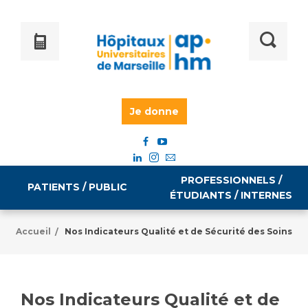
Je donne
PROFESSIONNELS /
PATIENTS / PUBLIC
ÉTUDIANTS / INTERNES
Accueil
Nos Indicateurs Qualité et de Sécurité des Soins
/
Informations pratiques
Égalité professionnelle
Accès à votre dossier médical
Nos Indicateurs Qualité et de
Emploi / formation
Tarifs