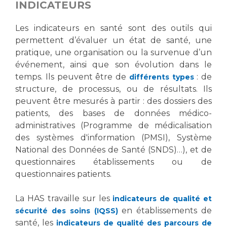
Les pôles d'activité médicale
Cancer
INDICATEURS
Anatomie et Cytologie Pathologiques
Les indicateurs en santé sont des outils qui
Adresser un examen au Laboratoire d'Infectiologie
permettent d’évaluer un état de santé, une
Médecine nucléaire
Centres de référence Maladies Rares
pratique, une organisation ou la survenue d’un
Plateforme d'Expertise Maladies Rares
événement, ainsi que son évolution dans le
temps. Ils peuvent être de
: de
différents types
Maladies rares
structure, de processus, ou de résultats. Ils
Presse / Multimédia
peuvent être mesurés à partir : des dossiers des
patients, des bases de données médico-
Maternité Hôpital Nord
Communiqués de presse
administratives (Programme de médicalisation
Dossiers de presse
des systèmes d'information (PMSI), Système
National des Données de Santé (SNDS)…), et de
Médiathèque
questionnaires établissements ou de
Vos représentants
questionnaires patients.
Fournisseurs
La Commission Des Usagers (CDU)
La HAS travaille sur les
indicateurs de qualité et
en établissements de
sécurité des soins (IQSS)
Les Comités Locaux des Usagers
Rôles et missions
santé, les
indicateurs de qualité des parcours de
Le projet des usagers