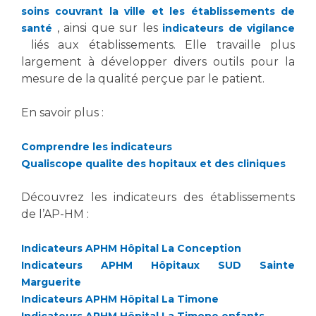
Liste des marchés conclus
soins couvrant la ville et les établissements de
Documents utiles
, ainsi que sur les
santé
indicateurs de vigilance
liés aux établissements. Elle travaille plus
Qualité
largement à développer divers outils pour la
mesure de la qualité perçue par le patient.
Nos indicateurs qualité et de sécurité des soins
En savoir plus :
Protection des données
Comprendre les indicateurs
Qualiscope qualite des hopitaux et des cliniques
Sécurité
Découvrez les indicateurs des établissements
de l’AP-HM :
Les recherches en santé à l’AP-HM
Indicateurs APHM Hôpital La Conception
Indicateurs APHM Hôpitaux SUD Sainte
Marguerite
Indicateurs APHM Hôpital La Timone
Lieu de santé sans tabac
Indicateurs APHM Hôpital La Timone enfants