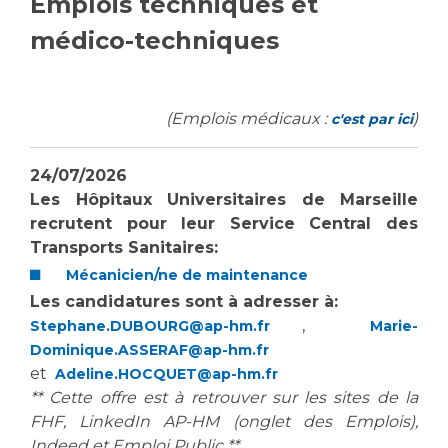
Emplois techniques et
Vous accompagnez, vous rendez visite à un patient
médico-techniques
Emplois paramédicaux
Vous allez être hospitalisé(e)
Emplois administratifs
Vous avez un examen d'imagerie ou de radiologie
Emplois médicaux
à réaliser
(Emplois médicaux :
)
c'est par ici
Espace Formation
Vous avez une analyse à réaliser
Étudiants hospitaliers
Vous venez en consultation
24/07/2026
Emplois techniques et médico-techniques
myaphm, votre espace santé en ligne
Les Hôpitaux Universitaires de Marseille
Emplois divers
Infos COVID-19
recrutent pour
leur Service Central des
Emplois socio-éducatifs
Transports Sanitaires:
Statuts
Mécanicien/ne de maintenance
Vivre ensemble à l'hôpital
Stages paramédicaux
Les candidatures sont à adresser à:
,
Stephane.DUBOURG@ap-hm.fr
Marie-
Culture à l'hôpital
Dominique.ASSERAF@ap-hm.fr
Laïcité et cultes
Chercheurs
et
Adeline.HOCQUET@ap-hm.fr
** Cette offre est à retrouver sur les sites de la
Les associations
FHF, LinkedIn AP-HM (onglet des Emplois),
La recherche clinique à l'AP-HM
Livret d'accueil
Indeed et Emploi Public **