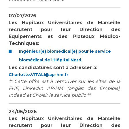
Les structures de recherche
Salon des familles
Transports sanitaires
07/07/2026
Vos droits, vos devoirs
Les Hôpitaux Universitaires de Marseille
Écoles et Instituts de Formation
recrutent pour
leur Direction des
Équipements et des Plateaux Médico-
Handicap
Techniques:
Plateforme des internes
Ingénieur(e) biomédical(e) pour le service
Handi 13
biomédical de l'Hôpital Nord
Pôle Médecine Physique et Réadaptation
Professionnels de santé
Les candidatures sont à adresser à:
Accueil sourds et malentendants
Charlotte.VITALI@ap-hm.fr
Charte Romain Jacob
** Cette offre est à retrouver sur les sites de la
Adresser un patient
Mouvement Parcours Handicap 13
FHF, LinkedIn AP-HM (onglet des Emplois),
Réseaux de soins
Indeed et Choisir le service public **
Adresser un examen au Laboratoire de Biologie
Médicale
Activité physique
24/06/2026
Radiologie / Imagerie
Les Hôpitaux Universitaires de Marseille
Cancérologie
recrutent pour
leur Direction des