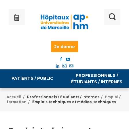
Je donne
PROFESSIONNELS /
PATIENTS / PUBLIC
ÉTUDIANTS / INTERNES
Accueil
Professionnels / Étudiants / Internes
Emploi /
/
/
formation
Emplois techniques et médico-techniques
/
Informations pratiques
Égalité professionnelle
Accès à votre dossier médical
Emploi / formation
Tarifs