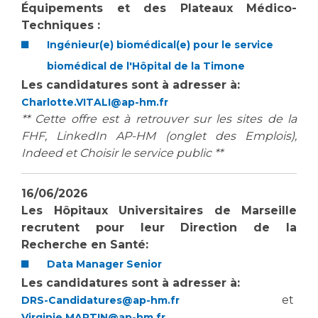
Les pôles d'activité médicale
Cancer
Équipements et des Plateaux Médico-
Anatomie et Cytologie Pathologiques
Techniques :
Adresser un examen au Laboratoire d'Infectiologie
Ingénieur(e) biomédical(e) pour le service
Médecine nucléaire
Centres de référence Maladies Rares
biomédical de l'Hôpital de la Timone
Plateforme d'Expertise Maladies Rares
Les candidatures sont à adresser à:
Charlotte.VITALI@ap-hm.fr
Maladies rares
** Cette offre est à retrouver sur les sites de la
Presse / Multimédia
FHF, LinkedIn AP-HM (onglet des Emplois),
Indeed et Choisir le service public **
Maternité Hôpital Nord
Communiqués de presse
Dossiers de presse
16/06/2026
Les Hôpitaux Universitaires de Marseille
Médiathèque
recrutent pour
leur Direction de la
Vos représentants
Recherche en Santé:
Fournisseurs
Data Manager Senior
La Commission Des Usagers (CDU)
Les candidatures sont à adresser à:
Les Comités Locaux des Usagers
et
DRS-Candidatures@ap-hm.fr
Rôles et missions
Le projet des usagers
Virginie.MARTIN@ap-hm.fr