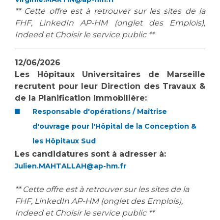
Liste des marchés conclus
** Cette offre est à retrouver sur les sites de la
Documents utiles
FHF, LinkedIn AP-HM (onglet des Emplois),
Indeed et Choisir le service public **
Qualité
Nos indicateurs qualité et de sécurité des soins
12/06/2026
Les Hôpitaux Universitaires de Marseille
recrutent pour
leur Direction des Travaux &
Protection des données
de la Planification Immobilière:
Responsable d'opérations / Maîtrise
d'ouvrage pour l'Hôpital de la Conception &
Sécurité
les Hôpitaux Sud
Les candidatures sont à adresser à:
Julien.MAHTALLAH@ap-hm.fr
Les recherches en santé à l’AP-HM
** Cette offre est à retrouver sur les sites de la
FHF, LinkedIn AP-HM (onglet des Emplois),
Lieu de santé sans tabac
Indeed et Choisir le service public **