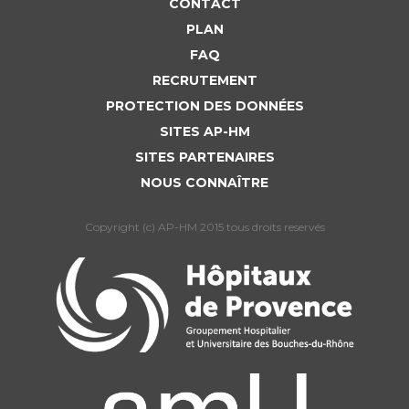
CONTACT
Liste des marchés conclus
PLAN
Documents utiles
FAQ
Qualité
RECRUTEMENT
PROTECTION DES DONNÉES
Nos indicateurs qualité et de sécurité des soins
SITES AP-HM
SITES PARTENAIRES
Protection des données
NOUS CONNAÎTRE
Copyright (c) AP-HM 2015 tous droits reservés
Sécurité
Les recherches en santé à l’AP-HM
Lieu de santé sans tabac