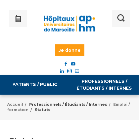
Je donne
PROFESSIONNELS /
PATIENTS / PUBLIC
ÉTUDIANTS / INTERNES
Accueil
Professionnels / Étudiants / Internes
Emploi /
/
/
formation
Statuts
/
Informations pratiques
Égalité professionnelle
Accès à votre dossier médical
Emploi / formation
Tarifs