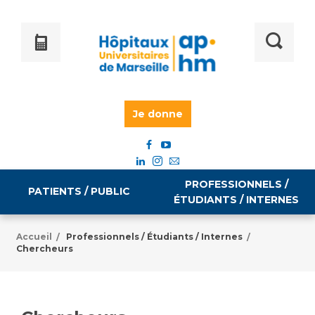
Je donne
PROFESSIONNELS /
PATIENTS / PUBLIC
ÉTUDIANTS / INTERNES
Accueil
Professionnels / Étudiants / Internes
/
/
Chercheurs
Informations pratiques
Égalité professionnelle
Accès à votre dossier médical
Emploi / formation
Tarifs