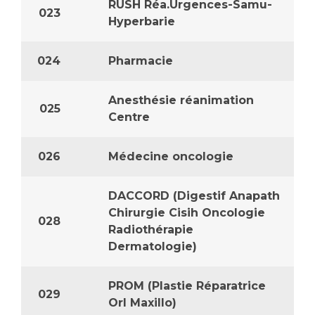
Liste des marchés conclus
RUSH Réa.Urgences-Samu-
023
Hyperbarie
Documents utiles
Qualité
024
Pharmacie
Nos indicateurs qualité et de sécurité des soins
Anesthésie réanimation
025
Centre
Protection des données
026
Médecine oncologie
Sécurité
DACCORD (Digestif Anapath
Chirurgie Cisih Oncologie
028
Radiothérapie
Dermatologie)
Les recherches en santé à l’AP-HM
PROM (Plastie Réparatrice
029
Lieu de santé sans tabac
Orl Maxillo)