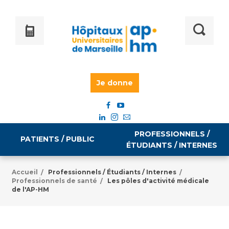
Je donne
PROFESSIONNELS /
PATIENTS / PUBLIC
ÉTUDIANTS / INTERNES
Accueil
Professionnels / Étudiants / Internes
/
/
Professionnels de santé
Les pôles d'activité médicale
/
Informations pratiques
Égalité professionnelle
de l'AP-HM
Accès à votre dossier médical
Emploi / formation
Tarifs