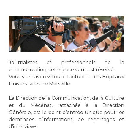
Vous accompagnez, vous rendez visite à un patient
Emplois paramédicaux
Vous allez être hospitalisé(e)
Emplois administratifs
Vous avez un examen d'imagerie ou de radiologie
Emplois médicaux
à réaliser
Espace Formation
Vous avez une analyse à réaliser
Étudiants hospitaliers
Vous venez en consultation
Emplois techniques et médico-techniques
myaphm, votre espace santé en ligne
Journalistes et professionnels de la
Emplois divers
Infos COVID-19
communication, cet espace vous est réservé.
Emplois socio-éducatifs
Vous y trouverez toute l’actualité des Hôpitaux
Statuts
Universitaires de Marseille.
Vivre ensemble à l'hôpital
Stages paramédicaux
La Direction de la Communication, de la Culture
Culture à l'hôpital
et du Mécénat, rattachée à la Direction
Laïcité et cultes
Chercheurs
Générale, est le point d’entrée unique pour les
Les associations
demandes d’informations, de reportages et
La recherche clinique à l'AP-HM
d’interviews.
Livret d'accueil