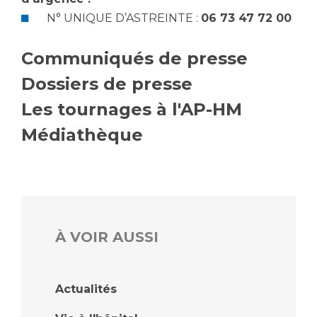
Les pôles d'activité médicale
Cancer
N° UNIQUE D’ASTREINTE :
06 73 47 72 00
Anatomie et Cytologie Pathologiques
Adresser un examen au Laboratoire d'Infectiologie
Communiqués de presse
Médecine nucléaire
Centres de référence Maladies Rares
Plateforme d'Expertise Maladies Rares
Dossiers de presse
Les tournages à l'AP-HM
Maladies rares
Médiathèque
Presse / Multimédia
Maternité Hôpital Nord
Communiqués de presse
Dossiers de presse
Médiathèque
À VOIR AUSSI
Vos représentants
Fournisseurs
La Commission Des Usagers (CDU)
Actualités
Les Comités Locaux des Usagers
Rôles et missions
Le projet des usagers