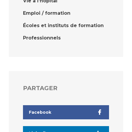
Vie à l'hôpital
Liste des marchés conclus
Documents utiles
Emploi / formation
Qualité
Écoles et instituts de formation
Nos indicateurs qualité et de sécurité des soins
Professionnels
Protection des données
Sécurité
PARTAGER
Les recherches en santé à l’AP-HM
Facebook
Lieu de santé sans tabac