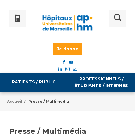
Je donne
PROFESSIONNELS /
PATIENTS / PUBLIC
ÉTUDIANTS / INTERNES
Accueil
Presse / Multimédia
/
Informations pratiques
Égalité professionnelle
Accès à votre dossier médical
Presse / Multimédia
Emploi / formation
Tarifs