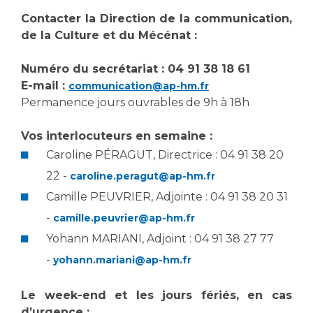
Les structures de recherche
Salon des familles
Contacter la Direction de la communication,
Transports sanitaires
de la Culture et du Mécénat :
Vos droits, vos devoirs
Écoles et Instituts de Formation
Numéro du secrétariat :
04 91 38 18 61
E-mail :
communication@ap-hm.fr
Handicap
Permanence jours ouvrables de 9h à 18h
Plateforme des internes
Handi 13
Vos interlocuteurs en semaine :
Pôle Médecine Physique et Réadaptation
Caroline PÉRAGUT, Directrice : 04 91 38 20
Professionnels de santé
Accueil sourds et malentendants
22 -
caroline.peragut@ap-hm.fr
Charte Romain Jacob
Camille PEUVRIER, Adjointe : 04 91 38 20 31
Adresser un patient
Mouvement Parcours Handicap 13
-
camille.peuvrier@ap-hm.fr
Réseaux de soins
Yohann MARIANI, Adjoint : 04 91 38 27 77
Adresser un examen au Laboratoire de Biologie
Médicale
-
yohann.mariani@ap-hm.fr
Activité physique
Radiologie / Imagerie
Cancérologie
Le week-end et les jours fériés, en cas
d’urgence :