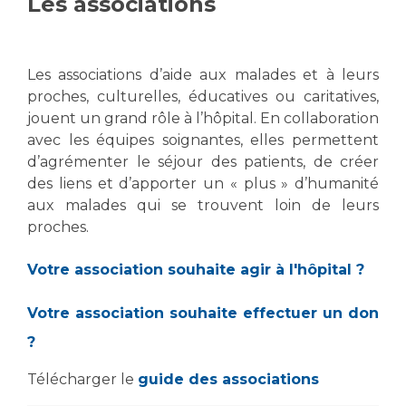
Les associations
Vous accompagnez, vous rendez visite à un patient
Emplois paramédicaux
Vous allez être hospitalisé(e)
Emplois administratifs
Les associations d’aide aux malades et à leurs
Vous avez un examen d'imagerie ou de radiologie
Emplois médicaux
à réaliser
proches, culturelles, éducatives ou caritatives,
jouent un grand rôle à l’hôpital. En collaboration
Espace Formation
Vous avez une analyse à réaliser
avec les équipes soignantes, elles permettent
Étudiants hospitaliers
Vous venez en consultation
d’agrémenter le séjour des patients, de créer
Emplois techniques et médico-techniques
myaphm, votre espace santé en ligne
des liens et d’apporter un « plus » d’humanité
Emplois divers
Infos COVID-19
aux malades qui se trouvent loin de leurs
Emplois socio-éducatifs
proches.
Statuts
Vivre ensemble à l'hôpital
Votre association souhaite agir à l'hôpital ?
Stages paramédicaux
Culture à l'hôpital
Votre association souhaite effectuer un don
Laïcité et cultes
Chercheurs
?
Les associations
Télécharger le
guide des associations
La recherche clinique à l'AP-HM
Livret d'accueil