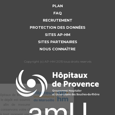
PLAN
FAQ
RECRUTEMENT
PROTECTION DES DONNÉES
SITES AP-HM
SITES PARTENAIRES
NOUS CONNAÎTRE
Copyright (c) AP-HM 2015 tous droits reservés
L’Assistance publique Hôpitaux de Marseille
utilise des cookies dont le dépôt est soumis
à votre consentement afin de mesurer
l’audience du site. Nous conservons votre choix pendant 6 mois. Vous
pouvez changer d’avis à tout moment via notre icône disponible en