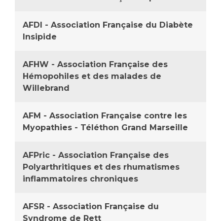
Les pôles d'activité médicale
Cancer
Anatomie et Cytologie Pathologiques
AFDI - Association Française du Diabète
Adresser un examen au Laboratoire d'Infectiologie
Insipide
Médecine nucléaire
Centres de référence Maladies Rares
Plateforme d'Expertise Maladies Rares
AFHW - Association Française des
Hémopohiles et des malades de
Maladies rares
Willebrand
Presse / Multimédia
AFM - Association Française contre les
Maternité Hôpital Nord
Communiqués de presse
Myopathies - Téléthon Grand Marseille
Dossiers de presse
Médiathèque
AFPric - Association Française des
Vos représentants
Polyarthritiques et des rhumatismes
inflammatoires chroniques
Fournisseurs
La Commission Des Usagers (CDU)
Les Comités Locaux des Usagers
AFSR - Association Française du
Rôles et missions
Syndrome de Rett
Le projet des usagers