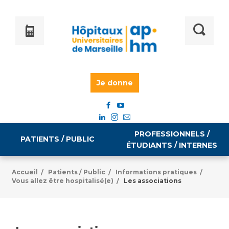
Je donne
PROFESSIONNELS /
PATIENTS / PUBLIC
ÉTUDIANTS / INTERNES
Accueil
Patients / Public
Informations pratiques
/
/
/
Vous allez être hospitalisé(e)
Les associations
/
Informations pratiques
Égalité professionnelle
Accès à votre dossier médical
Emploi / formation
Tarifs