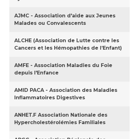
Liste des marchés conclus
Documents utiles
AJMC - Association d'aide aux Jeunes
Qualité
Malades ou Convalescents
Nos indicateurs qualité et de sécurité des soins
ALCHE (Association de Lutte contre les
Cancers et les Hémopathies de l’Enfant)
Protection des données
AMFE - Association Maladies du Foie
depuis l'Enfance
Sécurité
AMID PACA - Association des Maladies
Inflammatoires Digestives
Les recherches en santé à l’AP-HM
ANHET.F Association Nationale des
Hypercholestérolémies Familiales
Lieu de santé sans tabac