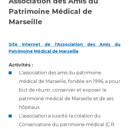
Association des Amis du
Vous accompagnez, vous rendez visite à un patient
Patrimoine Médical de
Emplois paramédicaux
Vous allez être hospitalisé(e)
Marseille
Emplois administratifs
Vous avez un examen d'imagerie ou de radiologie
Emplois médicaux
à réaliser
Espace Formation
Vous avez une analyse à réaliser
Site Internet de l'Association des Amis du
Étudiants hospitaliers
Vous venez en consultation
Patrimoine Médical de Marseille
Emplois techniques et médico-techniques
myaphm, votre espace santé en ligne
Emplois divers
Infos COVID-19
Activités :
Emplois socio-éducatifs
L'association des amis du patrimoine
Statuts
médical de Marseille, fondée en 1996, a pour
Vivre ensemble à l'hôpital
Stages paramédicaux
but de réunir, conserver et exposer le
patrimoine médical de Marseille et de ses
Culture à l'hôpital
hôpitaux
Laïcité et cultes
Chercheurs
Les associations
L'association a suscité la création du
La recherche clinique à l'AP-HM
Livret d'accueil
Conservatoire du patrimoine médical (C.R.