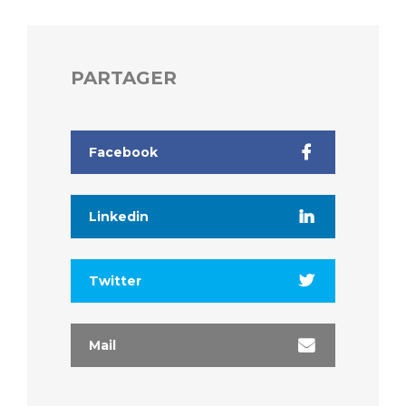
Liste des marchés conclus
Documents utiles
Qualité
PARTAGER
Nos indicateurs qualité et de sécurité des soins
Facebook
Protection des données
Linkedin
Sécurité
Twitter
Les recherches en santé à l’AP-HM
Mail
Lieu de santé sans tabac