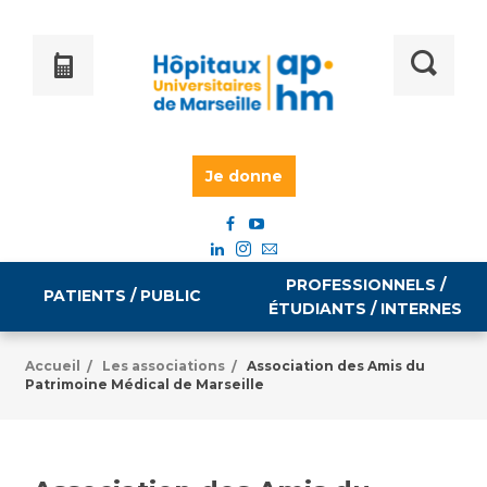
Je donne
PROFESSIONNELS /
PATIENTS / PUBLIC
ÉTUDIANTS / INTERNES
Accueil
Les associations
Association des Amis du
/
/
Patrimoine Médical de Marseille
Informations pratiques
Égalité professionnelle
Accès à votre dossier médical
Emploi / formation
Tarifs