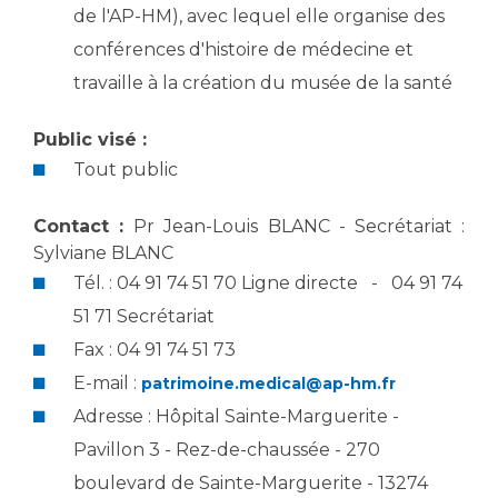
Les structures de recherche
Salon des familles
de l'AP-HM), avec lequel elle organise des
Transports sanitaires
conférences d'histoire de médecine et
Vos droits, vos devoirs
travaille à la création du musée de la santé
Écoles et Instituts de Formation
Public visé :
Handicap
Tout public
Plateforme des internes
Handi 13
Contact :
Pr Jean-Louis BLANC - Secrétariat :
Pôle Médecine Physique et Réadaptation
Sylviane BLANC
Professionnels de santé
Accueil sourds et malentendants
Tél. : 04 91 74 51 70 Ligne directe - 04 91 74
Charte Romain Jacob
51 71 Secrétariat
Adresser un patient
Mouvement Parcours Handicap 13
Fax : 04 91 74 51 73
Réseaux de soins
Adresser un examen au Laboratoire de Biologie
E-mail :
patrimoine.medical@ap-hm.fr
Médicale
Adresse : Hôpital Sainte-Marguerite -
Activité physique
Radiologie / Imagerie
Pavillon 3 - Rez-de-chaussée - 270
Cancérologie
boulevard de Sainte-Marguerite - 13274