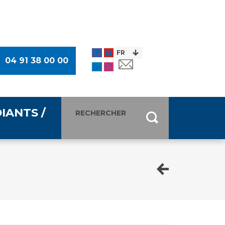
04 91 38 00 00
IANTS /
entants
ultimédia
 Des Usagers (CDU)
de presse
ocaux des Usagers
esse
usagers