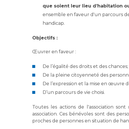
Laïcité et cultes
que soient leur lieu d’habitation o
Les structures de recherche
Les associations
ensemble en faveur d'un parcours de v
Livret d'accueil
handicap.
Salon des familles
Transports sanitaires
Objectifs :
Vos droits, vos devoirs
Œuvrer en faveur :
De l’égalité des droits et des chances;
De la pleine citoyenneté des personn
De l’expression et la mise en œuvre de
D’un parcours de vie choisi.
Toutes les actions de l'association son
association. Ces bénévoles sont des perso
proches de personnes en situation de hand