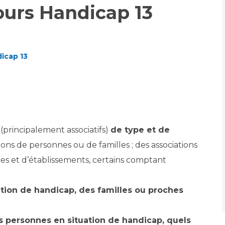
urs Handicap 13
Accueil sourds et
malentendants
Professionnels de santé
Charte Romain Jacob
Qualité
Fournisseu
Mouvement Parcours
dicap 13
Handicap 13
Adresser un patient
Nos indicateurs
Rôles et missi
Réseaux de soins
Liste des marc
Adresser un examen au
Documents uti
Activité physique
Laboratoire de Biologie
Protection
Médicale
Radiologie / Imagerie
(principalement associatifs)
de type et de
Cancer
Sécurité
Cancérologie
tions de personnes ou de familles ; des associations
Les pôles d'activité médicale
es et d’établissements, certains comptant
Anatomie et Cytologie
Médecine nucléaire
Les recher
Pathologiques
tion de handicap, des familles ou proches
Adresser un examen au
Laboratoire d'Infectiologie
Maladies rares
Lieu de sa
Centres de référence
s personnes en situation de handicap, quels