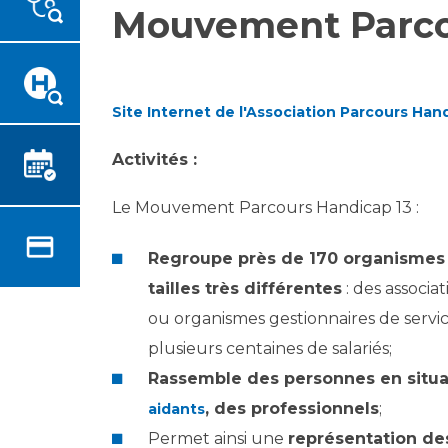
Mouvement Parco
Emplois paramédicaux
Vous accompagnez, vous
rendez visite à un patient
Emplois administratifs
Vous allez être hospitalisé(e)
Emplois médicaux
Vous avez un examen
Espace Formation
Site Internet de l'Association Parcours Han
d'imagerie ou de radiologie à
Étudiants hospitaliers
réaliser
Emplois techniques et
Activités :
Vous avez une analyse à
médico-techniques
réaliser
Le Mouvement Parcours Handicap 13 :
Emplois divers
Vous venez en consultation
Emplois socio-éducatifs
myaphm, votre espace
Regroupe près de 170 organismes
Statuts
santé en ligne
tailles très différentes
: des associa
Stages paramédicaux
Infos COVID-19
ou organismes gestionnaires de servic
plusieurs centaines de salariés;
Chercheurs
Vivre ensemble à l'hôpital
Rassemble des personnes en situa
, des professionnels
;
aidants
La recherche clinique à l'AP-
Culture à l'hôpital
Permet ainsi une
représentation de
HM