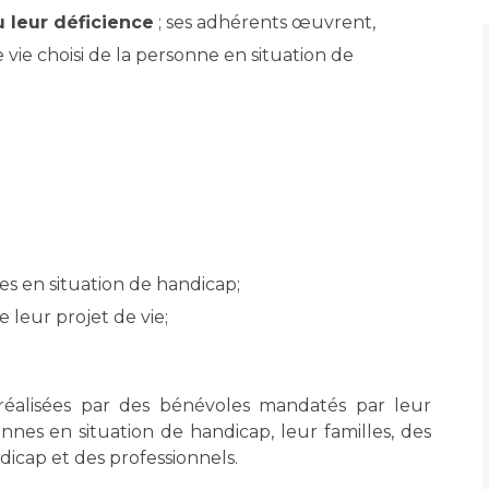
Maladies Rares
u leur déficience
; ses adhérents œuvrent,
Plateforme d'Expertise
Maternité Hôpital Nord
ie choisi de la personne en situation de
Maladies Rares
es en situation de handicap;
 leur projet de vie;
t réalisées par des bénévoles mandatés par leur
nnes en situation de handicap, leur familles, des
icap et des professionnels.