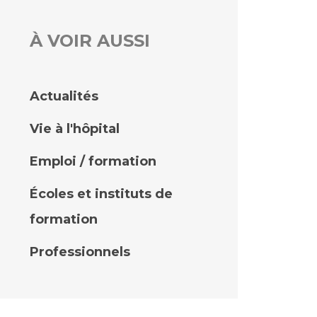
À VOIR AUSSI
rs
 qualité et de sécurité des soins
ons
Actualités
hés conclus
Vie à l'hôpital
les
 des données
Emploi / formation
Écoles et instituts de
formation
ches en santé à l’AP-HM
Professionnels
nté sans tabac