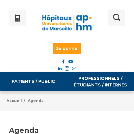
Je donne
PROFESSIONNELS /
PATIENTS / PUBLIC
ÉTUDIANTS / INTERNES
Accueil
Agenda
/
Informations pratiques
Égalité professionnelle
Accès à votre dossier médical
Agenda
Emploi / formation
Tarifs