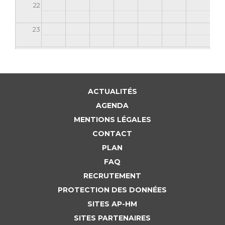
Liste des marchés conclus
22
Documents utiles
23
Qualité
Nos indicateurs qualité et de sécurité des soins
ACTUALITÉS
Protection des données
AGENDA
MENTIONS LÉGALES
CONTACT
Sécurité
PLAN
FAQ
Les recherches en santé à l’AP-HM
RECRUTEMENT
PROTECTION DES DONNÉES
SITES AP-HM
Lieu de santé sans tabac
SITES PARTENAIRES