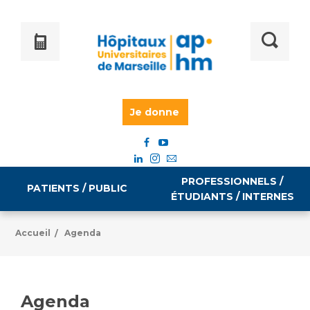
Je donne
PROFESSIONNELS /
PATIENTS / PUBLIC
ÉTUDIANTS / INTERNES
Accueil
Agenda
/
Informations pratiques
Égalité professionnelle
Accès à votre dossier médical
Agenda
Emploi / formation
Tarifs