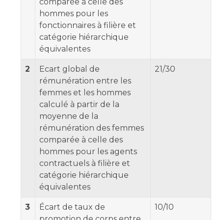
Les pôles d'activité médicale
comparée à celle des
Cancer
hommes pour les
Anatomie et Cytologie Pathologiques
fonctionnaires à filière et
Adresser un examen au Laboratoire d'Infectiologie
catégorie hiérarchique
Médecine nucléaire
Centres de référence Maladies Rares
équivalentes
Plateforme d'Expertise Maladies Rares
2
Ecart global de
21/30
Maladies rares
rémunération entre les
Presse / Multimédia
femmes et les hommes
calculé à partir de la
Maternité Hôpital Nord
moyenne de la
Communiqués de presse
rémunération des femmes
Dossiers de presse
comparée à celle des
Médiathèque
hommes pour les agents
contractuels à filière et
Vos représentants
catégorie hiérarchique
Fournisseurs
équivalentes
La Commission Des Usagers (CDU)
Les Comités Locaux des Usagers
3
Écart de taux de
10/10
Rôles et missions
Le projet des usagers
promotion de corps entre