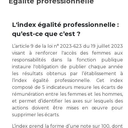
Egalité professionnelle
Vous accompagnez, vous rendez visite à un patient
Emplois paramédicaux
Vous allez être hospitalisé(e)
Emplois administratifs
L'index égalité professionnelle :
Vous avez un examen d'imagerie ou de radiologie
Emplois médicaux
à réaliser
qu’est-ce que c’est ?
Espace Formation
Vous avez une analyse à réaliser
Étudiants hospitaliers
Vous venez en consultation
L’article 9 de la loi n° 2023-623 du 19 juillet 2023
visant à renforcer l'accès des femmes aux
Emplois techniques et médico-techniques
myaphm, votre espace santé en ligne
responsabilités dans la fonction publique
Emplois divers
Infos COVID-19
instaure l'obligation de publier chaque année
Emplois socio-éducatifs
les résultats obtenus par l’établissement à
Statuts
l’index égalité professionnelle. Cet index
Vivre ensemble à l'hôpital
Stages paramédicaux
composé de 5 indicateurs mesure les écarts de
rémunération entre les femmes et les hommes,
Culture à l'hôpital
et permet d’identifier les axes sur lesquels des
Laïcité et cultes
Chercheurs
actions doivent être mises en œuvre pour
Les associations
supprimer les écarts.
La recherche clinique à l'AP-HM
Livret d'accueil
L’index prend la forme d’une note sur 100, dont