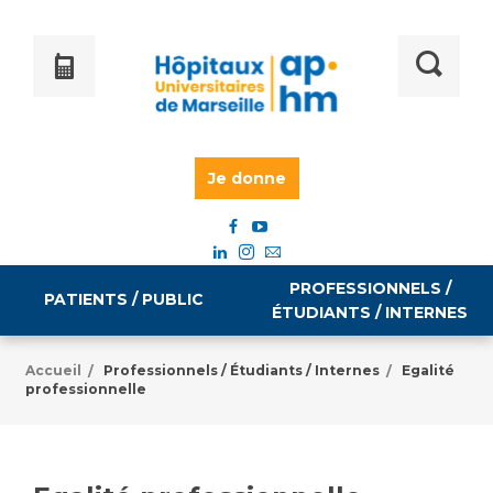
Je donne
PROFESSIONNELS /
PATIENTS / PUBLIC
ÉTUDIANTS / INTERNES
Accueil
Professionnels / Étudiants / Internes
Egalité
/
/
professionnelle
Informations pratiques
Égalité professionnelle
Accès à votre dossier médical
Emploi / formation
Tarifs