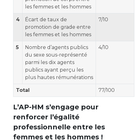
Liste des marchés conclus
les femmes et les hommes
Documents utiles
4
Écart de taux de
7/10
Qualité
promotion de grade entre
les femmes et les hommes
Nos indicateurs qualité et de sécurité des soins
5
Nombre d’agents publics
4/10
du sexe sous-représenté
Protection des données
parmi les dix agents
publics ayant perçu les
plus hautes rémunérations
Sécurité
Total
77/100
L’AP-HM s’engage pour
Les recherches en santé à l’AP-HM
renforcer l’égalité
professionnelle entre les
Lieu de santé sans tabac
femmes et les hommes !