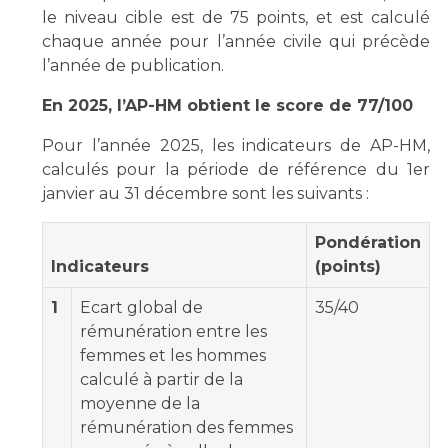
Les structures de recherche
Salon des familles
le niveau cible est de 75 points, et est calculé
Transports sanitaires
chaque année pour l’année civile qui précède
Vos droits, vos devoirs
l’année de publication.
Écoles et Instituts de Formation
En 2025, l’AP-HM obtient le score de 77/100
Handicap
Pour l’année 2025, les indicateurs de AP-HM,
Plateforme des internes
calculés pour la période de référence du 1er
Handi 13
janvier au 31 décembre sont les suivants :
Pôle Médecine Physique et Réadaptation
Professionnels de santé
Pondération
Accueil sourds et malentendants
Indicateurs
(points)
Charte Romain Jacob
Adresser un patient
Mouvement Parcours Handicap 13
1
Ecart global de
35/40
Réseaux de soins
rémunération entre les
Adresser un examen au Laboratoire de Biologie
femmes et les hommes
Médicale
Activité physique
calculé à partir de la
Radiologie / Imagerie
moyenne de la
Cancérologie
rémunération des femmes