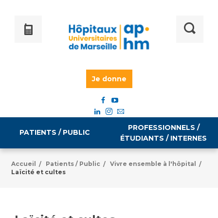
Je donne
PROFESSIONNELS /
PATIENTS / PUBLIC
ÉTUDIANTS / INTERNES
Accueil
Patients / Public
Vivre ensemble à l'hôpital
/
/
/
Laïcité et cultes
Informations pratiques
Égalité professionnelle
Accès à votre dossier médical
Emploi / formation
Tarifs