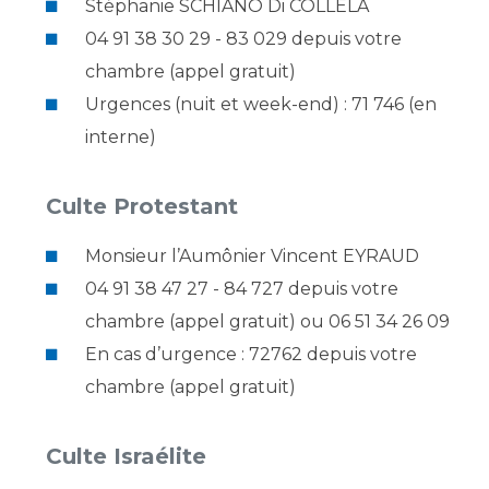
Les pôles d'activité médicale
Stéphanie SCHIANO Di COLLELA
Cancer
Anatomie et Cytologie Pathologiques
04 91 38 30 29 - 83 029 depuis votre
Adresser un examen au Laboratoire d'Infectiologie
chambre (appel gratuit)
Médecine nucléaire
Centres de référence Maladies Rares
Urgences (nuit et week-end) : 71 746 (en
Plateforme d'Expertise Maladies Rares
interne)
Maladies rares
Presse / Multimédia
Culte Protestant
Maternité Hôpital Nord
Monsieur l’Aumônier Vincent EYRAUD
Communiqués de presse
04 91 38 47 27 - 84 727 depuis votre
Dossiers de presse
chambre (appel gratuit) ou 06 51 34 26 09
Médiathèque
En cas d’urgence : 72762 depuis votre
Vos représentants
chambre (appel gratuit)
Fournisseurs
La Commission Des Usagers (CDU)
Culte Israélite
Les Comités Locaux des Usagers
Rôles et missions
Le projet des usagers