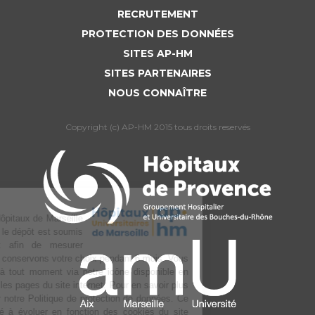
RECRUTEMENT
PROTECTION DES DONNÉES
SITES AP-HM
SITES PARTENAIRES
NOUS CONNAÎTRE
Copyright (c) AP-HM 2015 tous droits reservés
L’Assistance publique Hôpitaux de Marseille
utilise des cookies dont le dépôt est soumis
à votre consentement afin de mesurer
l’audience du site. Nous conservons votre choix pendant 6 mois. Vous
pouvez changer d’avis à tout moment via notre icône disponible en
bas à gauche de toutes les pages du site internet. Pour en savoir plus
sur la gestion, consulter notre Politique de protection de données. Ce
texte pourra être amené à évoluer en fonction des cookies du site