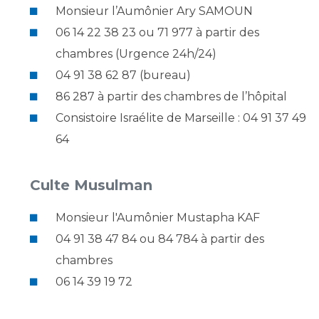
Liste des marchés conclus
Monsieur l’Aumônier Ary SAMOUN
Documents utiles
06 14 22 38 23 ou 71 977 à partir des
Qualité
chambres (Urgence 24h/24)
04 91 38 62 87 (bureau)
Nos indicateurs qualité et de sécurité des soins
86 287 à partir des chambres de l’hôpital
Consistoire Israélite de Marseille : 04 91 37 49
64
Protection des données
Culte Musulman
Sécurité
Monsieur l'Aumônier Mustapha KAF
04 91 38 47 84 ou 84 784 à partir des
Les recherches en santé à l’AP-HM
chambres
06 14 39 19 72
Lieu de santé sans tabac