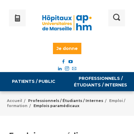
Je donne
PROFESSIONNELS /
PATIENTS / PUBLIC
ÉTUDIANTS / INTERNES
Accueil
Professionnels / Étudiants / Internes
Emploi /
/
/
formation
Emplois paramédicaux
/
Informations pratiques
Égalité professionnelle
Accès à votre dossier médical
Emploi / formation
Tarifs