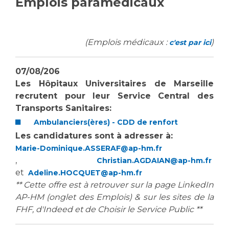
Emplois paramédicaux
Vous accompagnez, vous rendez visite à un patient
Emplois paramédicaux
Vous allez être hospitalisé(e)
Emplois administratifs
(Emplois médicaux :
)
Vous avez un examen d'imagerie ou de radiologie
c'est par ici
Emplois médicaux
à réaliser
Espace Formation
Vous avez une analyse à réaliser
07/08/206
Étudiants hospitaliers
Vous venez en consultation
Les Hôpitaux Universitaires de Marseille
Emplois techniques et médico-techniques
recrutent pour
leur Service Central des
myaphm, votre espace santé en ligne
Transports Sanitaires
:
Emplois divers
Infos COVID-19
Ambulanciers(ères) - CDD de renfort
Emplois socio-éducatifs
Les candidatures sont à adresser à:
Statuts
Marie-Dominique.ASSERAF@ap-hm.fr
Vivre ensemble à l'hôpital
Stages paramédicaux
,
Christian.AGDAIAN@ap-hm.fr
et
Adeline.HOCQUET@ap-hm.fr
Culture à l'hôpital
** Cette offre est à retrouver sur la page LinkedIn
Laïcité et cultes
Chercheurs
AP-HM (onglet des Emplois) & sur les sites de la
Les associations
FHF, d'Indeed et de Choisir le Service Public **
La recherche clinique à l'AP-HM
Livret d'accueil