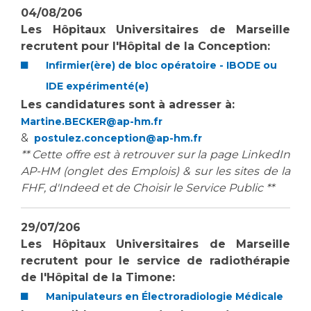
Les structures de recherche
Salon des familles
04/08/206
Transports sanitaires
Les Hôpitaux Universitaires de Marseille
Vos droits, vos devoirs
recrutent pour
l'Hôpital de la Conception
:
Écoles et Instituts de Formation
Infirmier(ère) de bloc opératoire - IBODE ou
IDE expérimenté(e)
Handicap
Les candidatures sont à adresser à:
Plateforme des internes
Martine.BECKER@ap-hm.fr
Handi 13
&
postulez.conception@ap-hm.fr
Pôle Médecine Physique et Réadaptation
** Cette offre est à retrouver sur la page LinkedIn
Professionnels de santé
AP-HM (onglet des Emplois) & sur les sites de la
Accueil sourds et malentendants
FHF, d'Indeed et de Choisir le Service Public **
Charte Romain Jacob
Adresser un patient
Mouvement Parcours Handicap 13
Réseaux de soins
29/07/206
Adresser un examen au Laboratoire de Biologie
Les Hôpitaux Universitaires de Marseille
Médicale
recrutent pour le service de radiothérapie
Activité physique
Radiologie / Imagerie
de l'Hôpital de la Timone:
Cancérologie
Manipulateurs en Électroradiologie Médicale