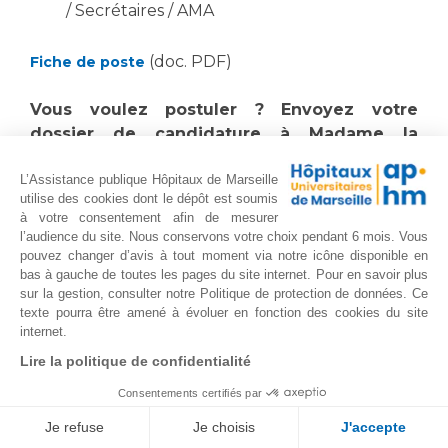
/ Secrétaires / AMA
(doc. PDF)
Fiche de poste
Vous voulez postuler ? Envoyez votre
dossier de candidature à Madame la
Coordonnatrice Générale des Soins
L’Assistance publique Hôpitaux de Marseille
nadine.phan@ap-hm.fr
utilise des cookies dont le dépôt est soumis
& à
à votre consentement afin de mesurer
postulez.conception@ap-hm.fr
l’audience du site. Nous conservons votre choix pendant 6 mois. Vous
pouvez changer d’avis à tout moment via notre icône disponible en
bas à gauche de toutes les pages du site internet. Pour en savoir plus
13/02/2025
sur la gestion, consulter notre Politique de protection de données. Ce
Les Hôpitaux Universitaires de Marseille -
texte pourra être amené à évoluer en fonction des cookies du site
internet.
CONCEPTION recrutent pour le Pôle
Psychiatrie, Pédopsychiatrie et
Lire la politique de confidentialité
Addictologie:
Consentements certifiés par
Cadre de Santé de nuit - SIte Conception -
Je refuse
Je choisis
J'accepte
Permanence des Cadres Infirmiers (PCI) de