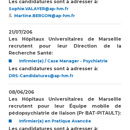
Les pôles d'activité médicale
Les candidatures sont à adresser à:
Cancer
Anatomie et Cytologie Pathologiques
Sophie.VALAYER@ap-hm.fr
&
Martine.BERGON@ap-hm.fr
Adresser un examen au Laboratoire d'Infectiologie
Médecine nucléaire
Centres de référence Maladies Rares
21/07/206
Plateforme d'Expertise Maladies Rares
Les Hôpitaux Universitaires de Marseille
recrutent pour leur Direction de la
Maladies rares
Recherche Santé:
Presse / Multimédia
Infirmier(e) / Case Manager - Psychiatrie
Maternité Hôpital Nord
Les candidatures sont à adresser à:
Communiqués de presse
DRS-Candidatures@ap-hm.fr
Dossiers de presse
Médiathèque
08/06/206
Vos représentants
Les Hôpitaux Universitaires de Marseille
recrutent pour leur Équipe mobile de
Fournisseurs
La Commission Des Usagers (CDU)
pédopsychiatrie de liaison (Pr BAT-PITAULT):
Les Comités Locaux des Usagers
Infirmier(e) en Pratique Avancée
Rôles et missions
Les candidatures sont à adresser à:
Le projet des usagers