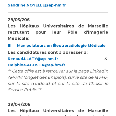
Liste des marchés conclus
Sandrine.NOYELLE@ap-hm.fr
Documents utiles
Qualité
29/05/206
Les Hôpitaux Universitaires de Marseille
recrutent pour
leur Pôle d'Imagerie
Nos indicateurs qualité et de sécurité des soins
Médicale
:
Manipulateurs en Électroradiologie Médicale
Protection des données
Les candidatures sont à adresser à:
&
Renaud.LLATY@ap-hm.fr
Delphine.AGOSTA@ap-hm.fr
** Cette offre est à retrouver sur la page LinkedIn
Sécurité
AP-HM (onglet des Emplois), sur le site de la FHF,
sur le site d'Indeed et sur le site de Choisir le
Service Public **
Les recherches en santé à l’AP-HM
29/04/206
Lieu de santé sans tabac
Les Hôpitaux Universitaires de Marseille