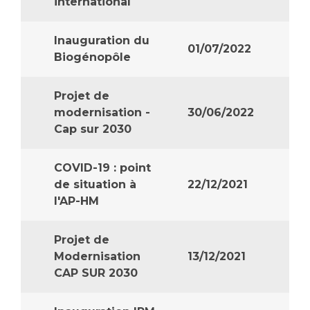
Les pôles d'activité médicale
international
Cancer
Anatomie et Cytologie Pathologiques
Adresser un examen au Laboratoire d'Infectiologie
Inauguration du
01/07/2022
Biogénopôle
Médecine nucléaire
Centres de référence Maladies Rares
Plateforme d'Expertise Maladies Rares
Projet de
Maladies rares
modernisation -
30/06/2022
Cap sur 2030
Presse / Multimédia
Maternité Hôpital Nord
Communiqués de presse
COVID-19 : point
de situation à
22/12/2021
Dossiers de presse
l'AP-HM
Médiathèque
Vos représentants
Projet de
Modernisation
13/12/2021
Fournisseurs
La Commission Des Usagers (CDU)
CAP SUR 2030
Les Comités Locaux des Usagers
Rôles et missions
Le projet des usagers