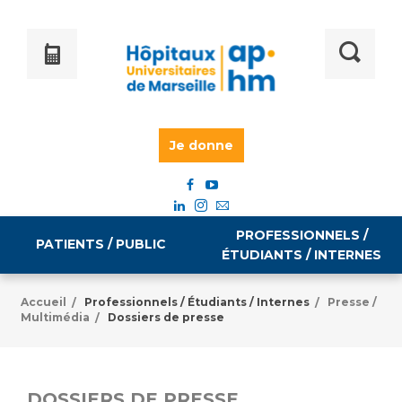
Je donne
PROFESSIONNELS /
PATIENTS / PUBLIC
ÉTUDIANTS / INTERNES
Accueil
Professionnels / Étudiants / Internes
Presse /
/
/
Multimédia
Dossiers de presse
/
Informations pratiques
Égalité professionnelle
Accès à votre dossier médical
Emploi / formation
DOSSIERS DE PRESSE
Tarifs