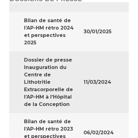
Vous accompagnez, vous rendez visite à un patient
Emplois paramédicaux
Vous allez être hospitalisé(e)
Bilan de santé de
Emplois administratifs
Vous avez un examen d'imagerie ou de radiologie
l’AP-HM rétro 2024
30/01/2025
Emplois médicaux
à réaliser
et perspectives
Espace Formation
Vous avez une analyse à réaliser
2025
Étudiants hospitaliers
Vous venez en consultation
Emplois techniques et médico-techniques
myaphm, votre espace santé en ligne
Dossier de presse
Emplois divers
Infos COVID-19
Inauguration du
Centre de
Emplois socio-éducatifs
Lithotritie
11/03/2024
Statuts
Extracorporelle de
Vivre ensemble à l'hôpital
Stages paramédicaux
l’AP-HM à l’Hôpital
de la Conception
Culture à l'hôpital
Laïcité et cultes
Chercheurs
Bilan de santé de
Les associations
l’AP-HM rétro 2023
La recherche clinique à l'AP-HM
Livret d'accueil
06/02/2024
et perspectives