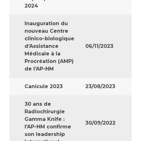
Les structures de recherche
Salon des familles
2024
Transports sanitaires
Vos droits, vos devoirs
Inauguration du
Écoles et Instituts de Formation
nouveau Centre
clinico-biologique
Handicap
d’Assistance
06/11/2023
Plateforme des internes
Médicale à la
Handi 13
Procréation (AMP)
de l’AP-HM
Pôle Médecine Physique et Réadaptation
Professionnels de santé
Accueil sourds et malentendants
Canicule 2023
23/08/2023
Charte Romain Jacob
Adresser un patient
Mouvement Parcours Handicap 13
Réseaux de soins
30 ans de
Adresser un examen au Laboratoire de Biologie
Radiochirurgie
Médicale
Gamma Knife :
Activité physique
30/09/2022
Radiologie / Imagerie
l'AP-HM confirme
Cancérologie
son leadership