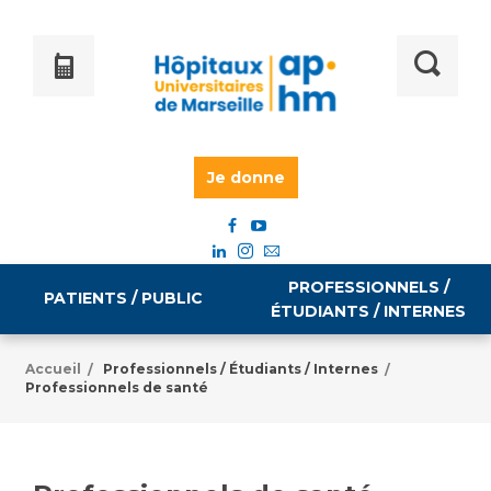
Je donne
PROFESSIONNELS /
PATIENTS / PUBLIC
ÉTUDIANTS / INTERNES
Accueil
Professionnels / Étudiants / Internes
/
/
Professionnels de santé
Informations pratiques
Égalité professionnelle
Accès à votre dossier médical
Emploi / formation
Tarifs