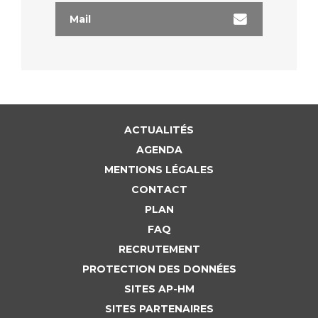
Liste des marchés conclus
Mail
Documents utiles
Qualité
Nos indicateurs qualité et de sécurité des soins
ACTUALITÉS
Protection des données
AGENDA
MENTIONS LÉGALES
CONTACT
Sécurité
PLAN
FAQ
Les recherches en santé à l’AP-HM
RECRUTEMENT
PROTECTION DES DONNÉES
SITES AP-HM
Lieu de santé sans tabac
SITES PARTENAIRES