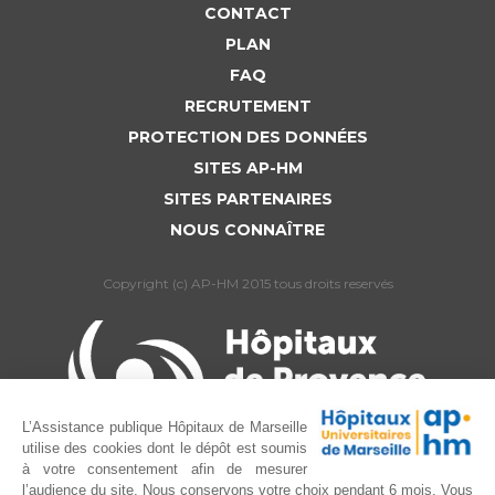
CONTACT
PLAN
FAQ
RECRUTEMENT
PROTECTION DES DONNÉES
SITES AP-HM
SITES PARTENAIRES
NOUS CONNAÎTRE
Copyright (c) AP-HM 2015 tous droits reservés
L’Assistance publique Hôpitaux de Marseille
utilise des cookies dont le dépôt est soumis
à votre consentement afin de mesurer
l’audience du site. Nous conservons votre choix pendant 6 mois. Vous