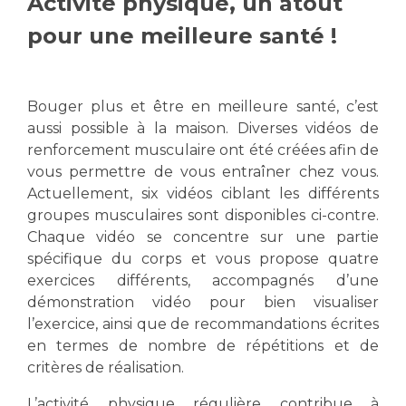
Activité physique, un atout
Vous accompagnez, vous rendez visite à un patient
pour une meilleure santé !
Emplois paramédicaux
Vous allez être hospitalisé(e)
Emplois administratifs
Vous avez un examen d'imagerie ou de radiologie
Emplois médicaux
à réaliser
Bouger plus et être en meilleure santé, c’est
Espace Formation
Vous avez une analyse à réaliser
aussi possible à la maison. Diverses vidéos de
Étudiants hospitaliers
Vous venez en consultation
renforcement musculaire ont été créées afin de
Emplois techniques et médico-techniques
myaphm, votre espace santé en ligne
vous permettre de vous entraîner chez vous.
Actuellement, six vidéos ciblant les différents
Emplois divers
Infos COVID-19
groupes musculaires sont disponibles ci-contre.
Emplois socio-éducatifs
Chaque vidéo se concentre sur une partie
Statuts
spécifique du corps et vous propose quatre
Vivre ensemble à l'hôpital
Stages paramédicaux
exercices différents, accompagnés d’une
démonstration vidéo pour bien visualiser
Culture à l'hôpital
l’exercice, ainsi que de recommandations écrites
Laïcité et cultes
Chercheurs
en termes de nombre de répétitions et de
Les associations
critères de réalisation.
La recherche clinique à l'AP-HM
Livret d'accueil
L’activité physique régulière contribue à