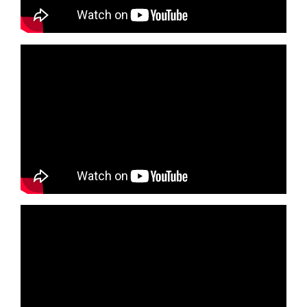
Liste des marchés conclus
Documents utiles
Qualité
Nos indicateurs qualité et de sécurité des soins
Protection des données
Sécurité
Les recherches en santé à l’AP-HM
Lieu de santé sans tabac