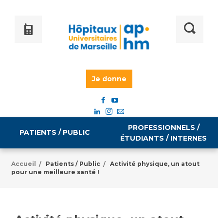
Je donne
PROFESSIONNELS /
PATIENTS / PUBLIC
ÉTUDIANTS / INTERNES
Accueil
Patients / Public
Activité physique, un atout
/
/
pour une meilleure santé !
Informations pratiques
Égalité professionnelle
Accès à votre dossier médical
Emploi / formation
Tarifs