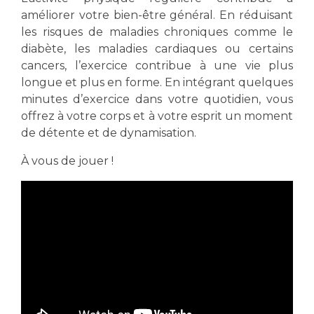
Les structures de recherche
Salon des familles
améliorer votre bien-être général. En réduisant
Transports sanitaires
les risques de maladies chroniques comme le
Vos droits, vos devoirs
diabète, les maladies cardiaques ou certains
Écoles et Instituts de Formation
cancers, l’exercice contribue à une vie plus
longue et plus en forme. En intégrant quelques
Handicap
minutes d’exercice dans votre quotidien, vous
Plateforme des internes
offrez à votre corps et à votre esprit un moment
de détente et de dynamisation.
Handi 13
Pôle Médecine Physique et Réadaptation
À vous de jouer !
Professionnels de santé
Accueil sourds et malentendants
Charte Romain Jacob
Adresser un patient
Mouvement Parcours Handicap 13
Réseaux de soins
Adresser un examen au Laboratoire de Biologie
Médicale
Activité physique
Radiologie / Imagerie
Cancérologie