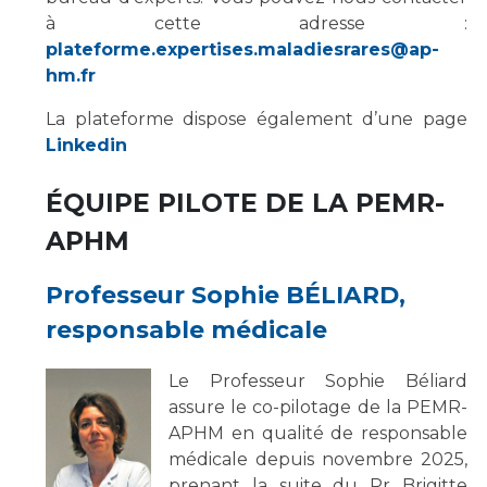
Liste des marchés conclus
à cette adresse :
Documents utiles
plateforme.expertises.maladiesrares@ap-
hm.fr
Qualité
La plateforme dispose également d’une page
Nos indicateurs qualité et de sécurité des soins
Linkedin
ÉQUIPE PILOTE DE LA PEMR-
Protection des données
APHM
Professeur Sophie BÉLIARD,
Sécurité
responsable médicale
Les recherches en santé à l’AP-HM
Le Professeur Sophie Béliard
assure le co-pilotage de la PEMR-
APHM en qualité de responsable
médicale depuis novembre 2025,
Lieu de santé sans tabac
prenant la suite du Pr Brigitte