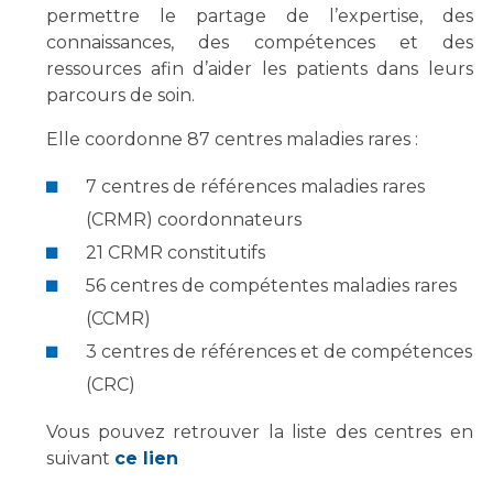
Les structures de recherche
Salon des familles
permettre le partage de l’expertise, des
Transports sanitaires
connaissances, des compétences et des
ressources afin d’aider les patients dans leurs
Vos droits, vos devoirs
Écoles et Instituts de Formation
parcours de soin.
Elle coordonne 87 centres maladies rares :
Handicap
Plateforme des internes
7 centres de références maladies rares
Handi 13
(CRMR) coordonnateurs
Pôle Médecine Physique et Réadaptation
21 CRMR constitutifs
Professionnels de santé
Accueil sourds et malentendants
56 centres de compétentes maladies rares
Charte Romain Jacob
Adresser un patient
(CCMR)
Mouvement Parcours Handicap 13
Réseaux de soins
3 centres de références et de compétences
Adresser un examen au Laboratoire de Biologie
(CRC)
Médicale
Activité physique
Radiologie / Imagerie
Vous pouvez retrouver la liste des centres en
suivant
ce lien
Cancérologie