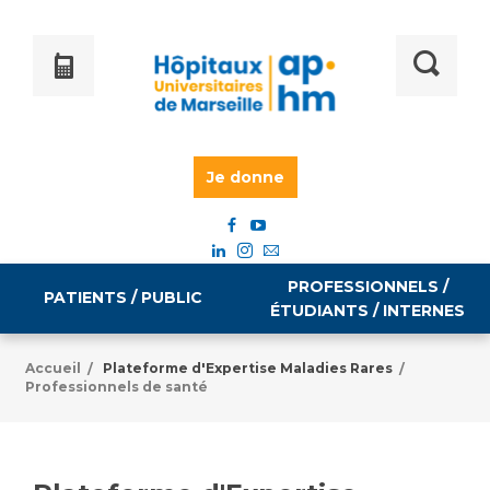
Je donne
PROFESSIONNELS /
PATIENTS / PUBLIC
ÉTUDIANTS / INTERNES
Accueil
Plateforme d'Expertise Maladies Rares
/
/
Professionnels de santé
Informations pratiques
Égalité professionnelle
Accès à votre dossier médical
Emploi / formation
Tarifs