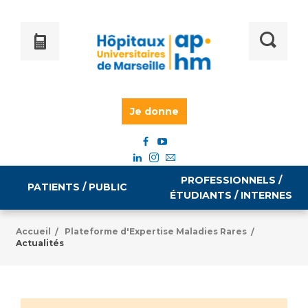
Je donne
PROFESSIONNELS /
PATIENTS / PUBLIC
ÉTUDIANTS / INTERNES
Accueil
Plateforme d'Expertise Maladies Rares
/
/
Actualités
Informations pratiques
Égalité professionnelle
Accès à votre dossier médical
Emploi / formation
Tarifs