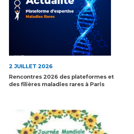
Liste des marchés conclus
Documents utiles
Qualité
Nos indicateurs qualité et de sécurité des soins
Protection des données
2 JUILLET 2026
Rencontres 2026 des plateformes et
Sécurité
des filières maladies rares à Paris
Les recherches en santé à l’AP-HM
Lieu de santé sans tabac