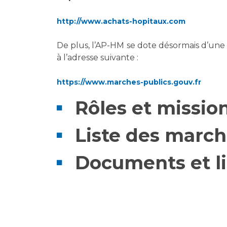
Laïcité et cultes
Les structures de recherche
Les associations
http://www.achats-hopitaux.com
Livret d'accueil
De plus, l’AP-HM se dote désormais d’un
Salon des familles
à l’adresse suivante :
Transports sanitaires
Vos droits, vos devoirs
https://www.marches-publics.gouv.fr
Rôles et missio
Liste des march
Documents et li