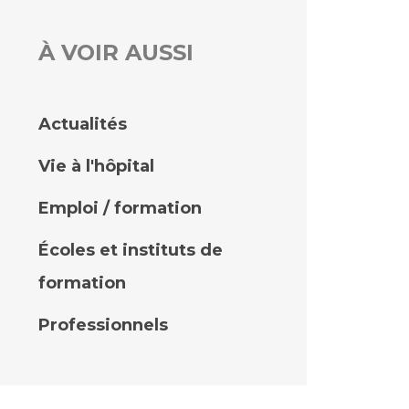
À VOIR AUSSI
rs
 qualité et de sécurité des soins
ons
Actualités
hés conclus
Vie à l'hôpital
les
 des données
Emploi / formation
Écoles et instituts de
formation
ches en santé à l’AP-HM
Professionnels
nté sans tabac