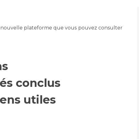
Maladies Rares
Plateforme d'Expertise
Maternité Hôpital Nord
Maladies Rares
e nouvelle plateforme que vous pouvez consulter
ns
és conclus
ens utiles