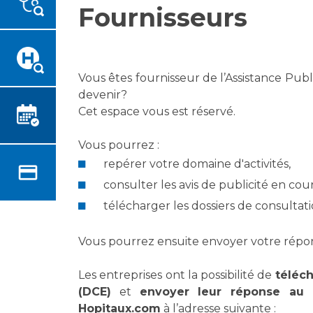
Fournisseurs
Emplois paramédicaux
Vous accompagnez, vous
rendez visite à un patient
Emplois administratifs
Vous allez être hospitalisé(e)
Emplois médicaux
Vous avez un examen
Espace Formation
Vous êtes fournisseur de l’Assistance Pub
d'imagerie ou de radiologie à
Étudiants hospitaliers
devenir?
réaliser
Emplois techniques et
Cet espace vous est réservé.
Vous avez une analyse à
médico-techniques
réaliser
Vous pourrez :
Emplois divers
Vous venez en consultation
repérer votre domaine d'activités,
Emplois socio-éducatifs
myaphm, votre espace
Statuts
consulter les avis de publicité en cour
santé en ligne
Stages paramédicaux
télécharger les dossiers de consultati
Infos COVID-19
Vous pourrez ensuite envoyer votre répo
Chercheurs
Vivre ensemble à l'hôpital
Les entreprises ont la possibilité de
téléch
(DCE)
et
envoyer leur réponse au 
La recherche clinique à l'AP-
Culture à l'hôpital
Hopitaux.com
à l’adresse suivante :
HM