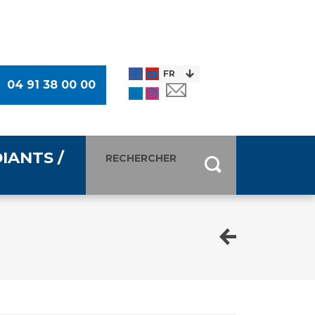
04 91 38 00 00
IANTS /
entants
ultimédia
 Des Usagers (CDU)
de presse
ocaux des Usagers
esse
usagers