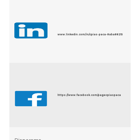
www.linkedin.com/in/cpias-paca-8aba88215
https://www.facebook.com/pagecpiaspaca