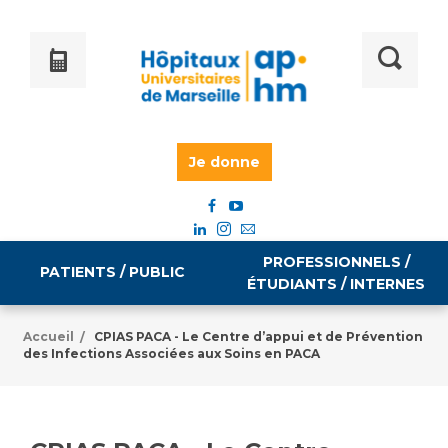
Je donne
PROFESSIONNELS /
PATIENTS / PUBLIC
ÉTUDIANTS / INTERNES
Accueil
CPIAS PACA - Le Centre d’appui et de Prévention
/
des Infections Associées aux Soins en PACA
Informations pratiques
Égalité professionnelle
Accès à votre dossier médical
Emploi / formation
Tarifs