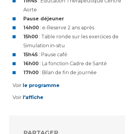
Les pôles d'activité médicale
11h45
: Education Thérapeutique Centre
Cancer
Anatomie et Cytologie Pathologiques
Aorte
Adresser un examen au Laboratoire d'Infectiologie
Pause déjeuner
Médecine nucléaire
Centres de référence Maladies Rares
14h00
: e-Reserve 2 ans après
Plateforme d'Expertise Maladies Rares
15h00
: Table ronde sur les exercices de
Simulation in-situ
Maladies rares
15h45
: Pause café
Presse / Multimédia
16h00
: La fonction Cadre de Santé
Maternité Hôpital Nord
Communiqués de presse
17h00
: Bilan de fin de journée
Dossiers de presse
Voir
le programme
Médiathèque
Voir
l'affiche
Vos représentants
Fournisseurs
La Commission Des Usagers (CDU)
Les Comités Locaux des Usagers
Rôles et missions
PARTAGER
Le projet des usagers