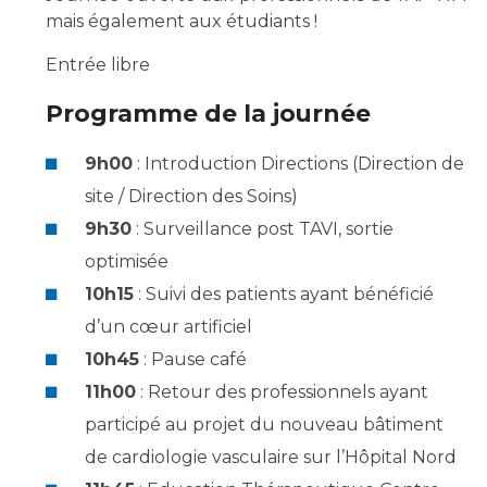
Les structures de recherche
Salon des familles
mais également aux étudiants !
Transports sanitaires
Entrée libre
Vos droits, vos devoirs
Écoles et Instituts de Formation
Programme de la journée
Handicap
9h00
: Introduction Directions (Direction de
Plateforme des internes
site / Direction des Soins)
Handi 13
9h30
: Surveillance post TAVI, sortie
Pôle Médecine Physique et Réadaptation
Professionnels de santé
optimisée
Accueil sourds et malentendants
10h15
: Suivi des patients ayant bénéficié
Charte Romain Jacob
Adresser un patient
d’un cœur artificiel
Mouvement Parcours Handicap 13
Réseaux de soins
10h45
: Pause café
Adresser un examen au Laboratoire de Biologie
11h00
: Retour des professionnels ayant
Médicale
Activité physique
participé au projet du nouveau bâtiment
Radiologie / Imagerie
de cardiologie vasculaire sur l’Hôpital Nord
Cancérologie