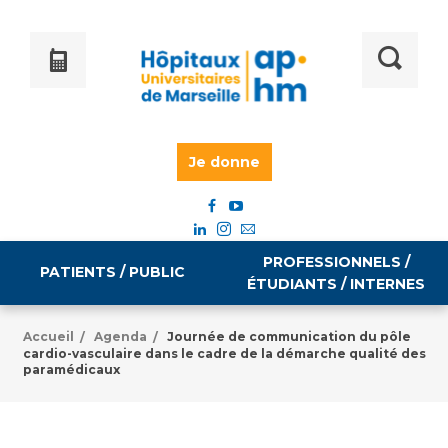
Je donne
PROFESSIONNELS /
PATIENTS / PUBLIC
ÉTUDIANTS / INTERNES
Accueil
Agenda
Journée de communication du pôle
/
/
cardio-vasculaire dans le cadre de la démarche qualité des
Informations pratiques
Égalité professionnelle
paramédicaux
Accès à votre dossier médical
Emploi / formation
Tarifs