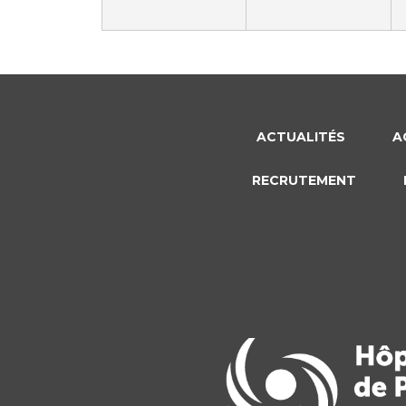
Laïcité et cultes
Les structures de recherche
Les associations
Livret d'accueil
Salon des familles
Transports sanitaires
Vos droits, vos devoirs
ACTUALITÉS
A
RECRUTEMENT