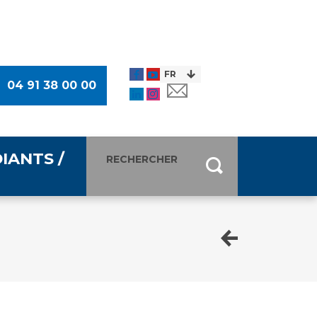
04 91 38 00 00
IANTS /
entants
ultimédia
 Des Usagers (CDU)
de presse
ocaux des Usagers
esse
usagers