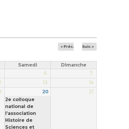
rs
 qualité et de sécurité des soins
ons
hés conclus
« Préc.
Suiv. »
les
 des données
Samedi
Dimanche
5
6
7
2
13
14
9
20
21
2e colloque
ches en santé à l’AP-HM
national de
l’association
Histoire de
nté sans tabac
Sciences et