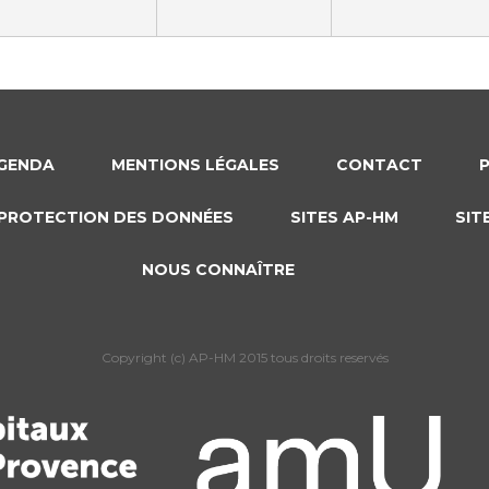
Maladies Rares
Plateforme d'Expertise
Maternité Hôpital Nord
Maladies Rares
GENDA
MENTIONS LÉGALES
CONTACT
PROTECTION DES DONNÉES
SITES AP-HM
SIT
NOUS CONNAÎTRE
Copyright (c) AP-HM 2015 tous droits reservés