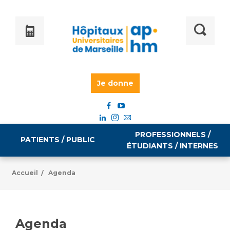
Je donne
PROFESSIONNELS /
PATIENTS / PUBLIC
ÉTUDIANTS / INTERNES
Accueil
Agenda
/
Informations pratiques
Égalité professionnelle
Accès à votre dossier médical
Agenda
Emploi / formation
Tarifs