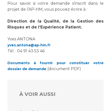
Les structures de recherche
Salon des familles
Pour savoir si votre demande s’inscrit dans le
Transports sanitaires
projet de l’AP-HM, vous pouvez écrire à :
Vos droits, vos devoirs
Écoles et Instituts de Formation
Direction de la Qualité, de la Gestion des
Risques et de l’Expérience Patient.
Handicap
Plateforme des internes
Yves ANTONA
yves.antona@ap-hm.fr
Handi 13
Tél. : 04 91 43 53 46
Pôle Médecine Physique et Réadaptation
Professionnels de santé
Accueil sourds et malentendants
Documents à fournir pour constituer votre
Charte Romain Jacob
(document PDF)
dossier de demande
Adresser un patient
Mouvement Parcours Handicap 13
Réseaux de soins
Adresser un examen au Laboratoire de Biologie
Médicale
À VOIR AUSSI
Activité physique
Radiologie / Imagerie
Cancérologie