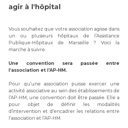
agir à l'hôpital
Vous accompagnez, vous rendez visite à un patient
Emplois paramédicaux
Vous allez être hospitalisé(e)
Emplois administratifs
Vous avez un examen d'imagerie ou de radiologie
Vous souhaitez que votre association agisse dans
Emplois médicaux
à réaliser
un ou plusieurs hôpitaux de l’Assistance
Espace Formation
Vous avez une analyse à réaliser
Publique-Hôpitaux de Marseille ? Voici la
Étudiants hospitaliers
Vous venez en consultation
marche à suivre.
Emplois techniques et médico-techniques
myaphm, votre espace santé en ligne
Emplois divers
Infos COVID-19
Une convention sera passée entre
Emplois socio-éducatifs
l’association et l’AP-HM.
Statuts
Vivre ensemble à l'hôpital
Pour qu’une association puisse exercer une
Stages paramédicaux
activité associative au sein des établissements de
l’AP-HM, une convention doit être passée. Elle a
Culture à l'hôpital
pour objet de définir les modalités
Laïcité et cultes
Chercheurs
d’intervention et d’encadrer les relations entre
Les associations
l’association et l’AP-HM.
La recherche clinique à l'AP-HM
Livret d'accueil