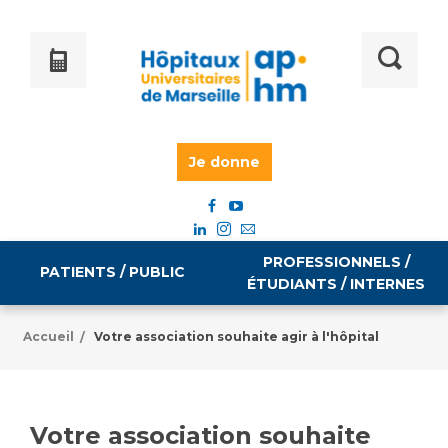
Je donne
PROFESSIONNELS /
PATIENTS / PUBLIC
ÉTUDIANTS / INTERNES
Accueil
Votre association souhaite agir à l'hôpital
/
Informations pratiques
Égalité professionnelle
Accès à votre dossier médical
Votre association souhaite
Emploi / formation
Tarifs