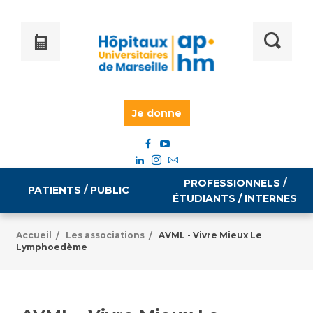
Je donne
PROFESSIONNELS /
PATIENTS / PUBLIC
ÉTUDIANTS / INTERNES
Accueil
Les associations
AVML - Vivre Mieux Le
/
/
Lymphoedème
Informations pratiques
Égalité professionnelle
Accès à votre dossier médical
Emploi / formation
Tarifs