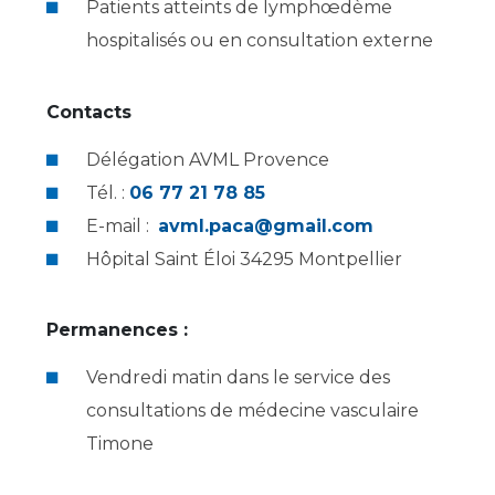
Les structures de recherche
Patients atteints de lymphœdème
Salon des familles
Transports sanitaires
hospitalisés ou en consultation externe
Vos droits, vos devoirs
Écoles et Instituts de Formation
Contacts
Handicap
Délégation AVML Provence
Plateforme des internes
Tél. :
06 77 21 78 85
Handi 13
E-mail :
avml.paca@gmail.com
Pôle Médecine Physique et Réadaptation
Professionnels de santé
Hôpital Saint Éloi 34295 Montpellier
Accueil sourds et malentendants
Charte Romain Jacob
Adresser un patient
Permanences :
Mouvement Parcours Handicap 13
Réseaux de soins
Vendredi matin dans le service des
Adresser un examen au Laboratoire de Biologie
Médicale
consultations de médecine vasculaire
Activité physique
Radiologie / Imagerie
Timone
Cancérologie