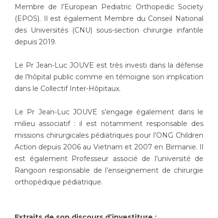
Liste des marchés conclus
Membre de l’European Pediatric Orthopedic Society
Documents utiles
(EPOS). Il est également Membre du Conseil National
des Universités (CNU) sous-section chirurgie infantile
Qualité
depuis 2019.
Nos indicateurs qualité et de sécurité des soins
Le Pr Jean-Luc JOUVE est très investi dans la défense
de l’hôpital public comme en témoigne son implication
dans le Collectif Inter-Hôpitaux.
Protection des données
Le Pr Jean-Luc JOUVE s’engage également dans le
milieu associatif : il est notamment responsable des
Sécurité
missions chirurgicales pédiatriques pour l’ONG Children
Action depuis 2006 au Vietnam et 2007 en Birmanie. Il
est également Professeur associé de l’université de
Rangoon responsable de l’enseignement de chirurgie
Les recherches en santé à l’AP-HM
orthopédique pédiatrique.
Lieu de santé sans tabac
Extraits de son discours d’investiture :