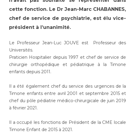
n’avait pas souhaité se représenter dans
Les structures de recherche
Salon des familles
cette fonction. Le Dr Jean-Marc CHABANNES,
Transports sanitaires
chef de service de psychiatrie, est élu vice-
Vos droits, vos devoirs
Écoles et Instituts de Formation
président à l’unanimité.
Handicap
Le Professeur Jean-Luc JOUVE est Professeur des
Plateforme des internes
Universités.
Praticien Hospitalier depuis 1997 et chef de service de
Handi 13
chirurgie orthopédique et pédiatrique à la Timone
Pôle Médecine Physique et Réadaptation
Professionnels de santé
enfants depuis 2011.
Accueil sourds et malentendants
Charte Romain Jacob
Il a été également chef du service des urgences de la
Adresser un patient
Mouvement Parcours Handicap 13
Timone enfants entre avril 2001 et septembre 2015 et
Réseaux de soins
chef du pôle pédiatrie médico-chirurgicale de juin 2019
Adresser un examen au Laboratoire de Biologie
à février 2021.
Médicale
Activité physique
Radiologie / Imagerie
Il a occupé les fonctions de Président de la CME locale
Cancérologie
Timone Enfant de 2015 à 2021.