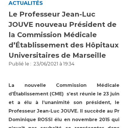
ACTUALITÉS
Vous accompagnez, vous rendez visite à un patient
Le Professeur Jean-Luc
Emplois paramédicaux
Vous allez être hospitalisé(e)
Emplois administratifs
JOUVE nouveau Président de
Vous avez un examen d'imagerie ou de radiologie
Emplois médicaux
à réaliser
la Commission Médicale
Espace Formation
Vous avez une analyse à réaliser
d’Établissement des Hôpitaux
Étudiants hospitaliers
Vous venez en consultation
Emplois techniques et médico-techniques
Universitaires de Marseille
myaphm, votre espace santé en ligne
Emplois divers
Infos COVID-19
Publié le :
23/06/2021 à 19:34
Emplois socio-éducatifs
Statuts
Vivre ensemble à l'hôpital
La
nouvelle Commission Médicale
Stages paramédicaux
d’Établissement (CME) s’est réunie le 23 juin
Culture à l'hôpital
et a élu à l’unanimité son président, le
Laïcité et cultes
Chercheurs
Professeur Jean-Luc JOUVE. Il succède au Pr
Les associations
Dominique ROSSI élu en novembre 2015 qui
La recherche clinique à l'AP-HM
Livret d'accueil