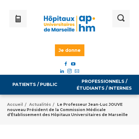
Je donne
PROFESSIONNELS /
PATIENTS / PUBLIC
ÉTUDIANTS / INTERNES
Accueil
Actualités
Le Professeur Jean-Luc JOUVE
/
/
nouveau Président de la Commission Médicale
Informations pratiques
Égalité professionnelle
d’Établissement des Hôpitaux Universitaires de Marseille
Accès à votre dossier médical
Emploi / formation
Tarifs