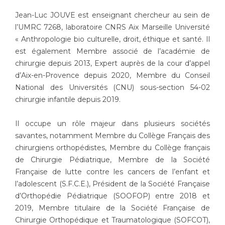
Les pôles d'activité médicale
Cancer
Anatomie et Cytologie Pathologiques
Jean-Luc JOUVE est enseignant chercheur au sein de
l’UMRC 7268, laboratoire CNRS Aix Marseille Université
Adresser un examen au Laboratoire d'Infectiologie
« Anthropologie bio culturelle, droit, éthique et santé. Il
Médecine nucléaire
Centres de référence Maladies Rares
est également Membre associé de l’académie de
Plateforme d'Expertise Maladies Rares
chirurgie depuis 2013, Expert auprès de la cour d’appel
d’Aix-en-Provence depuis 2020, Membre du Conseil
Maladies rares
National des Universités (CNU) sous-section 54-02
Presse / Multimédia
chirurgie infantile depuis 2019.
Maternité Hôpital Nord
Communiqués de presse
Il occupe un rôle majeur dans plusieurs sociétés
Dossiers de presse
savantes, notamment Membre du Collège Français des
chirurgiens orthopédistes, Membre du Collège français
Médiathèque
de Chirurgie Pédiatrique, Membre de la Société
Vos représentants
Française de lutte contre les cancers de l’enfant et
l’adolescent (S.F.C.E.), Président de la Société Française
Fournisseurs
La Commission Des Usagers (CDU)
d’Orthopédie Pédiatrique (SOOFOP) entre 2018 et
2019, Membre titulaire de la Société Française de
Les Comités Locaux des Usagers
Rôles et missions
Chirurgie Orthopédique et Traumatologique (SOFCOT),
Le projet des usagers