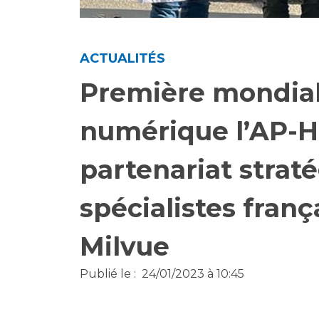
Laïcité et cultes
Les structures de recherche
Les associations
Livret d'accueil
ACTUALITÉS
Salon des familles
Première mondial
Transports sanitaires
Vos droits, vos devoirs
numérique l’AP-H
partenariat strat
spécialistes frança
Milvue
Publié le :
24/01/2023 à 10:45