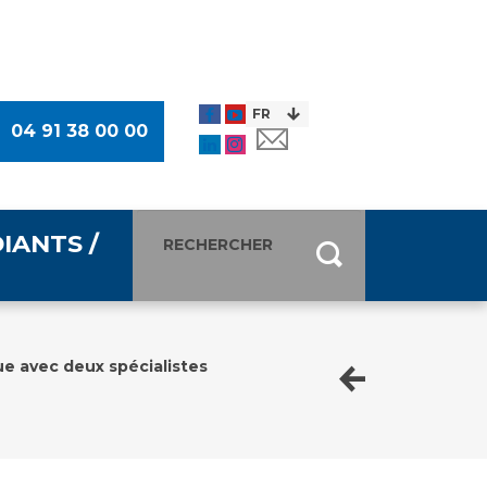
04 91 38 00 00
IANTS /
entants
ultimédia
e avec deux spécialistes
 Des Usagers (CDU)
de presse
ocaux des Usagers
esse
usagers