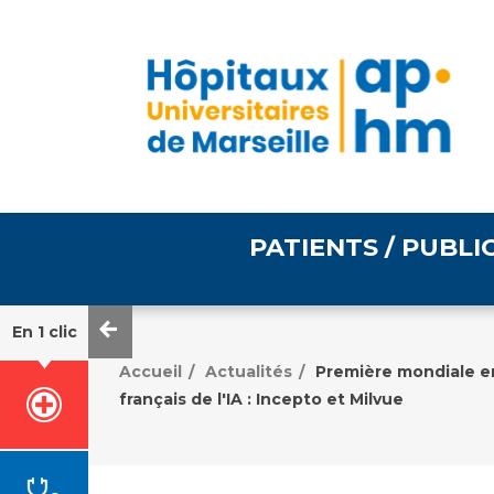
PATIENTS / PUBLI
En 1 clic
Informations pratiques
Égalité professionnelle
Accueil
Actualités
Première mondiale en
/
/
français de l'IA : Incepto et Milvue
Accès à votre dossier
médical
Emploi / formation
Tarifs