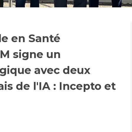
Maladies Rares
Plateforme d'Expertise
Maternité Hôpital Nord
Maladies Rares
e en Santé
M signe un
égique avec deux
is de l'IA : Incepto et