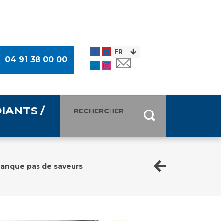
04 91 38 00 00
IANTS /
entants
ultimédia
manque pas de saveurs
 Des Usagers (CDU)
de presse
ocaux des Usagers
esse
usagers