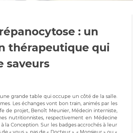
Maladies Rares
Plateforme d'Expertise
Maternité Hôpital Nord
Maladies Rares
répanocytose : un
on thérapeutique qui
 saveurs
d’une grande table qui occupe un côté de la salle.
mmes. Les échanges vont bon train, animés par les
fe de projet, Benoît Meunier, Médecin interniste,
ennes nutritionnistes, respectivement en Médecine
 à la Conception. Sur les badges accrochés à leur
 de « vous », pas de « Docteur », « Monsieur » ou «