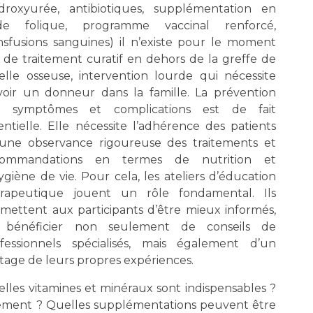
droxyurée, antibiotiques, supplémentation en
ide folique, programme vaccinal renforcé,
nsfusions sanguines) il n’existe pour le moment
 de traitement curatif en dehors de la greffe de
lle osseuse, intervention lourde qui nécessite
voir un donneur dans la famille. La prévention
s symptômes et complications est de fait
entielle. Elle nécessite l’adhérence des patients
une observance rigoureuse des traitements et
commandations en termes de nutrition et
ygiène de vie. Pour cela, les ateliers d’éducation
érapeutique jouent un rôle fondamental. Ils
mettent aux participants d’être mieux informés,
 bénéficier non seulement de conseils de
fessionnels spécialisés, mais également d’un
tage de leurs propres expériences.
lles vitamines et minéraux sont indispensables ?
lement ? Quelles supplémentations peuvent être