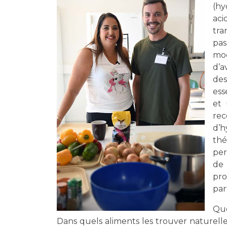
(hy
ac
tra
pas
moe
d’a
de
ess
et 
re
d’h
th
per
de
pro
par
Que
Dans quels aliments les trouver naturel