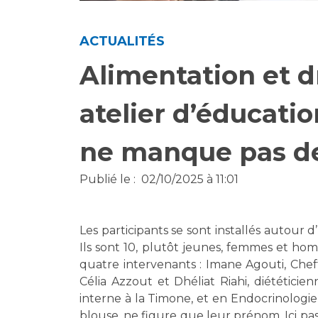
Laïcité et cultes
Les structures de recherche
Les associations
ACTUALITÉS
Livret d'accueil
Salon des familles
Alimentation et d
Transports sanitaires
Vos droits, vos devoirs
atelier d’éducati
ne manque pas de
Publié le :
02/10/2025 à 11:01
Les participants se sont installés autour 
Ils sont 10, plutôt jeunes, femmes et ho
quatre intervenants : Imane Agouti, Chef
Célia Azzout et Dhéliat Riahi, diététici
interne à la Timone, et en Endocrinologie
blouse, ne figure que leur prénom. Ici pas