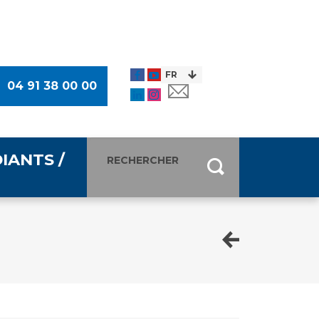
04 91 38 00 00
IANTS /
entants
ultimédia
 Des Usagers (CDU)
de presse
ocaux des Usagers
esse
usagers