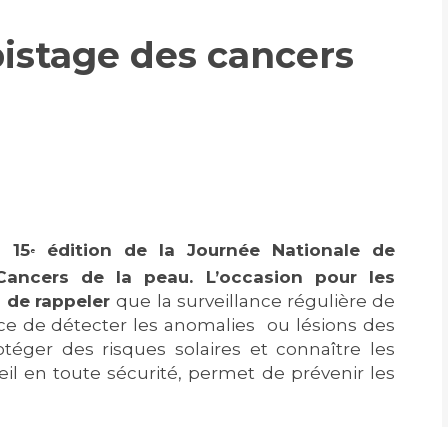
Accueil sourds et
malentendants
istage des cancers
Professionnels de santé
Charte Romain Jacob
Qualité
Fournisseu
Mouvement Parcours
Handicap 13
Adresser un patient
Nos indicateurs
Rôles et missi
Réseaux de soins
Liste des marc
Adresser un examen au
Documents uti
Activité physique
Laboratoire de Biologie
Protection
Médicale
 15
édition de la Journée Nationale de
Radiologie / Imagerie
e
Cancer
Sécurité
ancers de la peau. L’occasion pour les
Cancérologie
M de rappeler
que
la surveillance régulière de
Les pôles d'activité médicale
ce de détecter les anomalies ou lésions des
Anatomie et Cytologie
Médecine nucléaire
téger des risques solaires et connaître les
Les recher
Pathologiques
eil en toute sécurité, permet de prévenir les
Adresser un examen au
Laboratoire d'Infectiologie
Maladies rares
Lieu de sa
Centres de référence