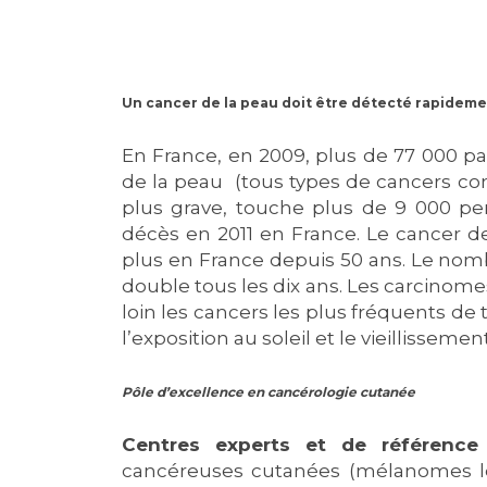
Laïcité et cultes
Les structures de recherche
Les associations
Livret d'accueil
Salon des familles
Un cancer de la peau doit être détecté rapideme
Transports sanitaires
En France, en 2009, plus de 77 000 pa
Vos droits, vos devoirs
de la peau (tous types de cancers co
plus grave, touche plus de 9 000 p
décès en 2011 en France. Le cancer de
plus en France depuis 50 ans. Le no
double tous les dix ans. Les carcino
loin les cancers les plus fréquents de 
l’exposition au soleil et le vieillisseme
Pôle d’excellence en cancérologie cutanée
Centres experts et de référence 
cancéreuses cutanées (mélanomes le