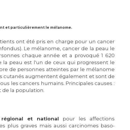
Maladies Rares
Plateforme d'Expertise
Maternité Hôpital Nord
Maladies Rares
nt et particulièrement le mélanome.
tients ont été pris en charge pour un cancer
nfondus). Le mélanome, cancer de la peau le
ersonnes chaque année et a provoqué 1 620
 la peau est l'un de ceux qui progressent le
mbre de personnes atteintes par le mélanome
mes cutanés augmentent également et sont de
tous les cancers humains. Principales causes :
nt de la population.
régional et national
pour les affections
s plus graves mais aussi carcinomes baso-