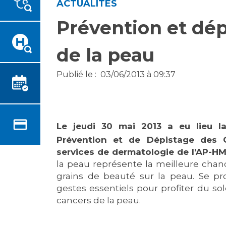
ACTUALITÉS
Emplois paramédicaux
Vous accompagnez, vous
rendez visite à un patient
Prévention et dép
Emplois administratifs
Vous allez être hospitalisé(e)
Emplois médicaux
de la peau
Vous avez un examen
Espace Formation
d'imagerie ou de radiologie à
Étudiants hospitaliers
réaliser
Publié le :
03/06/2013 à 09:37
Emplois techniques et
Vous avez une analyse à
médico-techniques
réaliser
Emplois divers
Vous venez en consultation
Emplois socio-éducatifs
myaphm, votre espace
Le jeudi 30 mai 2013 a eu lieu la
Statuts
santé en ligne
Prévention et de Dépistage des C
Stages paramédicaux
Infos COVID-19
services de dermatologie de l’AP-H
la peau représente la meilleure chan
grains de beauté sur la peau. Se pro
Chercheurs
Vivre ensemble à l'hôpital
gestes essentiels pour profiter du sol
cancers de la peau.
La recherche clinique à l'AP-
Culture à l'hôpital
HM