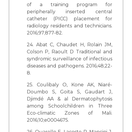
of a training program for
peripherally inserted central
catheter (PICC) placement for
radiology residents and technicians.
2016;97;877-82.
24. Abat C, Chaudet H, Rolain JM,
Colson P, Raoult D Traditional and
syndromic surveillance of infectious
diseases and pathogens. 2016;48;22-
8.
25. Coulibaly O, Kone AK, Niaré-
Doumbo S, Goïta S, Gaudart J,
Djimdé AA & al Dermatophytosis
among Schoolchildren in Three
Eco-climatic Zones of Mali.
2016;10;e0004675.
26. Quarello E, Lacoste R, Mancini J,