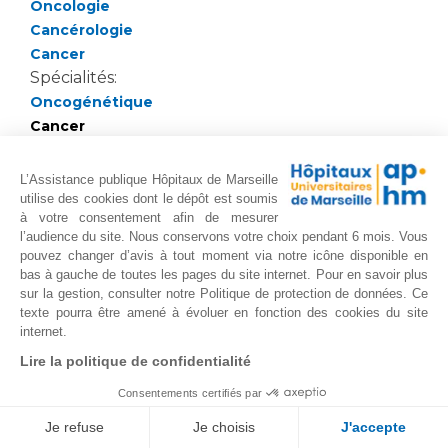
Oncologie
Cancérologie
Cancer
Spécialités:
Oncogénétique
Cancer
Cancer de l'estomac
Cancer digestif
L’Assistance publique Hôpitaux de Marseille
Cancer du pancréas
utilise des cookies dont le dépôt est soumis
à votre consentement afin de mesurer
Traitements:
l’audience du site. Nous conservons votre choix pendant 6 mois. Vous
Chimiothérapies
pouvez changer d’avis à tout moment via notre icône disponible en
biothérapies ciblées
bas à gauche de toutes les pages du site internet. Pour en savoir plus
Chimio-radiothérapie
sur la gestion, consulter notre Politique de protection de données. Ce
texte pourra être amené à évoluer en fonction des cookies du site
Chimio-embolisation
internet.
Radiothérapie métabolique
Lire la politique de confidentialité
Radiofréquence
Chimio-hyperthermie intrapéritonéale
Consentements certifiés par
Chefs de services:
Je refuse
Je choisis
J'accepte
SEITZ Jean-François