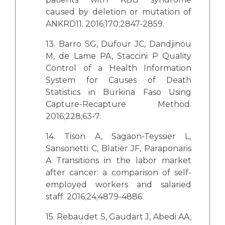
caused by deletion or mutation of
ANKRD11. 2016;170;2847-2859.
13. Barro SG, Dufour JC, Dandjinou
M, de Lame PA, Staccini P Quality
Control of a Health Information
System for Causes of Death
Statistics in Burkina Faso Using
Capture-Recapture Method.
2016;228;63-7.
14. Tison A, Sagaon-Teyssier L,
Sansonetti C, Blatier JF, Paraponaris
A Transitions in the labor market
after cancer: a comparison of self-
employed workers and salaried
staff. 2016;24;4879-4886.
15. Rebaudet S, Gaudart J, Abedi AA,