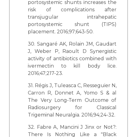
portosystemic shunts increases the
risk of complications after
transjugular intrahepatic
portosystemic shunt (TIPS)
placement. 2016;97;643-50.
30. Sangaré AK, Rolain JM, Gaudart
J, Weber P, Raoult D Synergistic
activity of antibiotics combined with
ivermectin to kill body lice.
2016;47;217-23.
31. Régis J, Tuleasca C, Resseguier N,
Carron R, Donnet A, Yomo S & al
The Very Long-Term Outcome of
Radiosurgery for Classical
Trigeminal Neuralgia. 2016;94;24-32.
32. Fabre A, Mancini J Jinx or Not?:
There Is Nothing Like a "Black