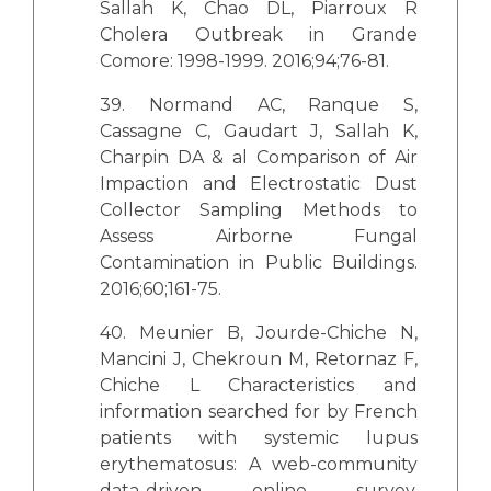
Sallah K, Chao DL, Piarroux R
Cholera Outbreak in Grande
Comore: 1998-1999. 2016;94;76-81.
39. Normand AC, Ranque S,
Cassagne C, Gaudart J, Sallah K,
Charpin DA & al Comparison of Air
Impaction and Electrostatic Dust
Collector Sampling Methods to
Assess Airborne Fungal
Contamination in Public Buildings.
2016;60;161-75.
40. Meunier B, Jourde-Chiche N,
Mancini J, Chekroun M, Retornaz F,
Chiche L Characteristics and
information searched for by French
patients with systemic lupus
erythematosus: A web-community
data-driven online survey.