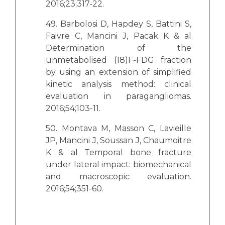
2016;23;317-22.
49. Barbolosi D, Hapdey S, Battini S,
Faivre C, Mancini J, Pacak K & al
Determination of the
unmetabolised (18)F-FDG fraction
by using an extension of simplified
kinetic analysis method: clinical
evaluation in paragangliomas.
2016;54;103-11.
50. Montava M, Masson C, Lavieille
JP, Mancini J, Soussan J, Chaumoitre
K & al Temporal bone fracture
under lateral impact: biomechanical
and macroscopic evaluation.
2016;54;351-60.