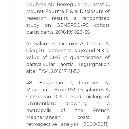
Bouhnik AD, Resseguier N, Lasset C,
Mouret-Fourme E & al Disclosure of
research results: a randomized
study on GENEPSO-PS cohort
participants. 2016;19;1023-35.
47. Salaun E, Jacquier A, Theron A,
Giorgi R, Lambert M, Jaussaud N & al
Value of CMR in quantification of
paravalvular aortic regurgitation
after TAVI. 2016;17;41-50.
48. Bessereau J, Fournier N,
Mokhtari T, Brun PM, Desplantes A,
Grassineau D & al Epidemiology of
unintentional drowning in a
metropolis of the French
Mediterranean coast: a
retrospective analysis (2000-2011).