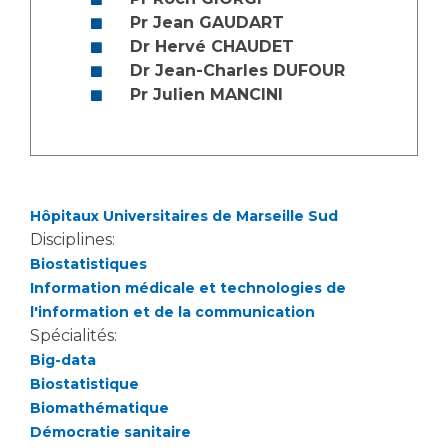
Les structures de recherche
Salon des familles
Pr Jean GAUDART
Transports sanitaires
Dr Hervé CHAUDET
Vos droits, vos devoirs
Dr Jean-Charles DUFOUR
Écoles et Instituts de Formation
Pr Julien MANCINI
Handicap
Plateforme des internes
Handi 13
Hôpitaux Universitaires de Marseille Sud
Pôle Médecine Physique et Réadaptation
Professionnels de santé
Disciplines:
Accueil sourds et malentendants
Biostatistiques
Charte Romain Jacob
Adresser un patient
Information médicale et technologies de
Mouvement Parcours Handicap 13
l'information et de la communication
Réseaux de soins
Spécialités:
Adresser un examen au Laboratoire de Biologie
Big-data
Médicale
Activité physique
Biostatistique
Radiologie / Imagerie
Biomathématique
Cancérologie
Démocratie sanitaire