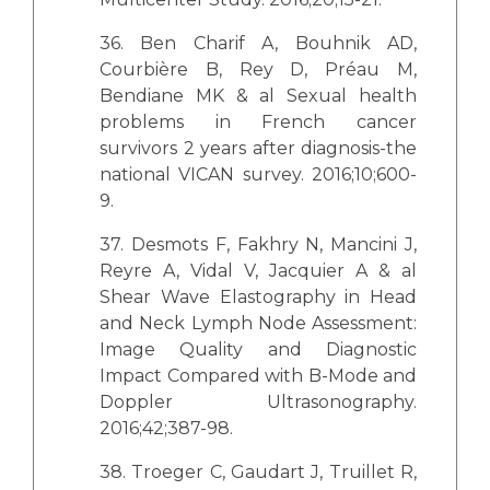
36. Ben Charif A, Bouhnik AD,
Courbière B, Rey D, Préau M,
Bendiane MK & al Sexual health
problems in French cancer
survivors 2 years after diagnosis-the
national VICAN survey. 2016;10;600-
9.
37. Desmots F, Fakhry N, Mancini J,
Reyre A, Vidal V, Jacquier A & al
Shear Wave Elastography in Head
and Neck Lymph Node Assessment:
Image Quality and Diagnostic
Impact Compared with B-Mode and
Doppler Ultrasonography.
2016;42;387-98.
38. Troeger C, Gaudart J, Truillet R,