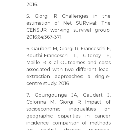
2016.
5. Giorgi R Challenges in the
estimation of Net SURvival: The
CENSUR working survival group.
2016;64;367-371.
6. Gaubert M, Giorgi R, Franceschi F,
Koutbi-Franceschi L, Gitenay E,
Maille B & al Outcomes and costs
associated with two different lead-
extraction approaches: a single-
centre study. 2016.
7. Goungounga JA, Gaudart J,
Colonna M, Giorgi R Impact of
socioeconomic inequalities on
geographic disparities in cancer
incidence: comparison of methods
for spatial disease mapping.