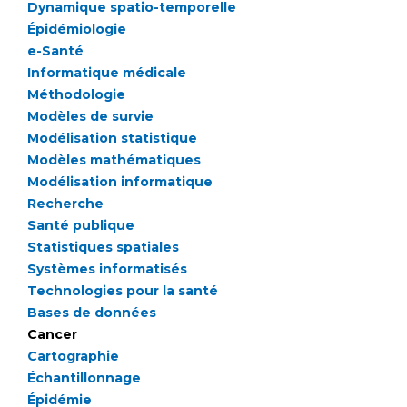
Les pôles d'activité médicale
Cancer
Dynamique spatio-temporelle
Anatomie et Cytologie Pathologiques
Épidémiologie
Adresser un examen au Laboratoire d'Infectiologie
e-Santé
Informatique médicale
Médecine nucléaire
Centres de référence Maladies Rares
Méthodologie
Plateforme d'Expertise Maladies Rares
Modèles de survie
Modélisation statistique
Maladies rares
Modèles mathématiques
Presse / Multimédia
Modélisation informatique
Recherche
Maternité Hôpital Nord
Communiqués de presse
Santé publique
Dossiers de presse
Statistiques spatiales
Médiathèque
Systèmes informatisés
Technologies pour la santé
Vos représentants
Bases de données
Cancer
Fournisseurs
La Commission Des Usagers (CDU)
Cartographie
Les Comités Locaux des Usagers
Échantillonnage
Rôles et missions
Épidémie
Le projet des usagers