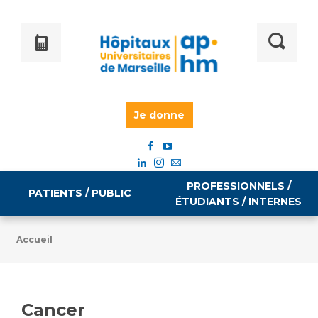
Je donne
PROFESSIONNELS /
PATIENTS / PUBLIC
ÉTUDIANTS / INTERNES
Accueil
Informations pratiques
Égalité professionnelle
Accès à votre dossier médical
Cancer
Emploi / formation
Tarifs