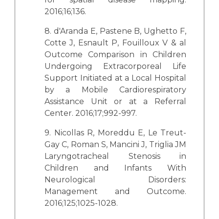
2016;16;136.
8. d'Aranda E, Pastene B, Ughetto F,
Cotte J, Esnault P, Fouilloux V & al
Outcome Comparison in Children
Undergoing Extracorporeal Life
Support Initiated at a Local Hospital
by a Mobile Cardiorespiratory
Assistance Unit or at a Referral
Center. 2016;17;992-997.
9. Nicollas R, Moreddu E, Le Treut-
Gay C, Roman S, Mancini J, Triglia JM
Laryngotracheal Stenosis in
Children and Infants With
Neurological Disorders:
Management and Outcome.
2016;125;1025-1028.