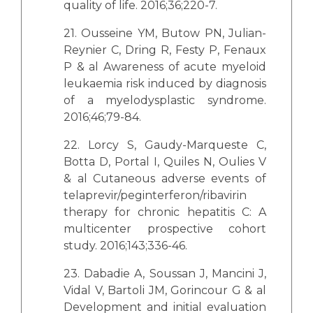
quality of life. 2016;36;220-7.
21. Ousseine YM, Butow PN, Julian-
Reynier C, Dring R, Festy P, Fenaux
P & al Awareness of acute myeloid
leukaemia risk induced by diagnosis
of a myelodysplastic syndrome.
2016;46;79-84.
22. Lorcy S, Gaudy-Marqueste C,
Botta D, Portal I, Quiles N, Oulies V
& al Cutaneous adverse events of
telaprevir/peginterferon/ribavirin
therapy for chronic hepatitis C: A
multicenter prospective cohort
study. 2016;143;336-46.
23. Dabadie A, Soussan J, Mancini J,
Vidal V, Bartoli JM, Gorincour G & al
Development and initial evaluation