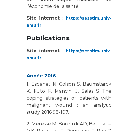
l’économie de la santé.
Site internet
:
https://sesstim.univ-
amu.fr
Publications
Site internet
:
https://sesstim.univ-
amu.fr
Année 2016
1. Espanet N, Colson S, Baumstarck
K, Futo F, Mancini J, Salas S The
coping strategies of patients with
malignant wound : an analytic
study 2016;98-107.
2. Meresse M, Bouhnik AD, Bendiane
MK, Retornaz F, Rousseau F, Rey D