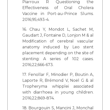
Piarroux R Questioning the
Effectiveness of Oral Cholera
Vaccine in Port-au-Prince Slums.
2016;95;493-4.
16. Chau Y, Mondot L, Sachet M,
Gaudart J, Fontaine D, Lonjon M & al
Modification of cerebral vascular
anatomy induced by Leo stent
placement depending on the site of
stenting: A series of 102 cases.
2016;22;666-673.
17. Fenollar F, Minodier P, Boutin A,
Laporte R, Brémond V, Noël G & al
Tropheryma whipplei associated
with diarrhoea in young children.
2016;22;869-874.
18. Bourgouin S, Mancini J, Monchal