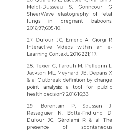
Melot-Dusseau S, Gorincour G
ShearWave elastography of fetal
lungs in pregnant baboons.
2016;97;605-10.
27. Dufour JC, Emeric A, Giorgi R
Interactive Videos within an e-
Learning Context. 2016;221;117.
28. Texier G, Farouh M, Pellegrin L,
Jackson ML, Meynard JB, Deparis X
& al Outbreak definition by change
point analysis: a tool for public
health decision? 2016;16;33.
29. Borentain P, Soussan J,
Resseguier N, Botta-Fridlund D,
Dufour JC, Gérolami R & al The
presence of spontaneous