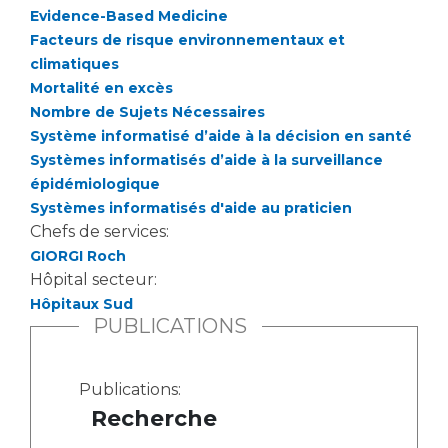
Liste des marchés conclus
Evidence-Based Medicine
Documents utiles
Facteurs de risque environnementaux et
climatiques
Qualité
Mortalité en excès
Nombre de Sujets Nécessaires
Nos indicateurs qualité et de sécurité des soins
Système informatisé d’aide à la décision en santé
Systèmes informatisés d’aide à la surveillance
épidémiologique
Protection des données
Systèmes informatisés d'aide au praticien
Chefs de services:
GIORGI Roch
Sécurité
Hôpital secteur:
Hôpitaux Sud
PUBLICATIONS
Les recherches en santé à l’AP-HM
Publications:
Recherche
Lieu de santé sans tabac