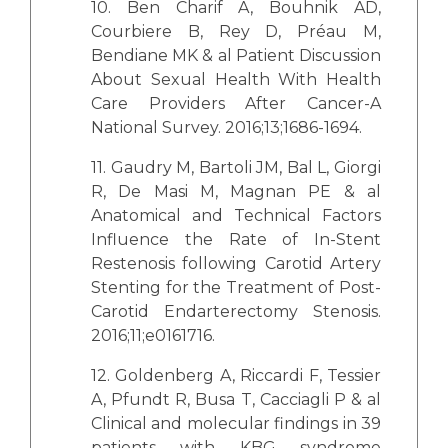
10. Ben Charif A, Bouhnik AD,
Courbiere B, Rey D, Préau M,
Bendiane MK & al Patient Discussion
About Sexual Health With Health
Care Providers After Cancer-A
National Survey. 2016;13;1686-1694.
11. Gaudry M, Bartoli JM, Bal L, Giorgi
R, De Masi M, Magnan PE & al
Anatomical and Technical Factors
Influence the Rate of In-Stent
Restenosis following Carotid Artery
Stenting for the Treatment of Post-
Carotid Endarterectomy Stenosis.
2016;11;e0161716.
12. Goldenberg A, Riccardi F, Tessier
A, Pfundt R, Busa T, Cacciagli P & al
Clinical and molecular findings in 39
patients with KBG syndrome