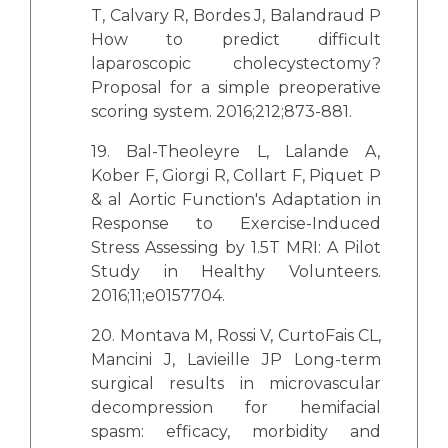
T, Calvary R, Bordes J, Balandraud P
How to predict difficult
laparoscopic cholecystectomy?
Proposal for a simple preoperative
scoring system. 2016;212;873-881.
19. Bal-Theoleyre L, Lalande A,
Kober F, Giorgi R, Collart F, Piquet P
& al Aortic Function's Adaptation in
Response to Exercise-Induced
Stress Assessing by 1.5T MRI: A Pilot
Study in Healthy Volunteers.
2016;11;e0157704.
20. Montava M, Rossi V, CurtoFais CL,
Mancini J, Lavieille JP Long-term
surgical results in microvascular
decompression for hemifacial
spasm: efficacy, morbidity and