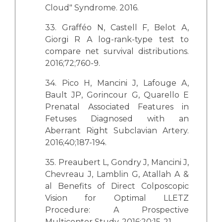
Cloud" Syndrome. 2016.
33. Grafféo N, Castell F, Belot A,
Giorgi R A log-rank-type test to
compare net survival distributions.
2016;72;760-9.
34. Pico H, Mancini J, Lafouge A,
Bault JP, Gorincour G, Quarello E
Prenatal Associated Features in
Fetuses Diagnosed with an
Aberrant Right Subclavian Artery.
2016;40;187-194.
35. Preaubert L, Gondry J, Mancini J,
Chevreau J, Lamblin G, Atallah A &
al Benefits of Direct Colposcopic
Vision for Optimal LLETZ
Procedure: A Prospective
Multicenter Study. 2016;20;15-21.