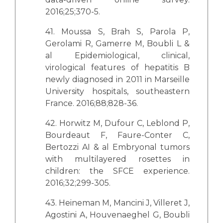
2016;25;370-5.
41. Moussa S, Brah S, Parola P,
Gerolami R, Gamerre M, Boubli L &
al Epidemiological, clinical,
virological features of hepatitis B
newly diagnosed in 2011 in Marseille
University hospitals, southeastern
France. 2016;88;828-36.
42. Horwitz M, Dufour C, Leblond P,
Bourdeaut F, Faure-Conter C,
Bertozzi AI & al Embryonal tumors
with multilayered rosettes in
children: the SFCE experience.
2016;32;299-305.
43. Heineman M, Mancini J, Villeret J,
Agostini A, Houvenaeghel G, Boubli