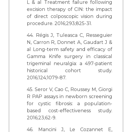
L & al Treatment failure following
excision therapy of CIN: the impact
of direct colposcopic vision during
procedure. 2016;293;825-31.
44. Régis J, Tuleasca C, Resseguier
N, Carron R, Donnet A, Gaudart J &
al Long-term safety and efficacy of
Gamma Knife surgery in classical
trigeminal neuralgia: a 497-patient
historical cohort study.
2016;124;1079-87.
45. Seror V, Cao C, Roussey M, Giorgi
R PAP assays in newborn screening
for cystic fibrosis: a population-
based cost-effectiveness study.
2016;23;62-9.
46. Mancini J, Le Cozannet E,