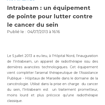
Vous accompagnez, vous rendez visite à un patient
Intrabeam : un équipement
Emplois paramédicaux
Vous allez être hospitalisé(e)
de pointe pour lutter contre
Emplois administratifs
Vous avez un examen d'imagerie ou de radiologie
le cancer du sein
Emplois médicaux
à réaliser
Espace Formation
Vous avez une analyse à réaliser
Publié le :
04/07/2013 à 16:16
Étudiants hospitaliers
Vous venez en consultation
Emplois techniques et médico-techniques
myaphm, votre espace santé en ligne
Emplois divers
Infos COVID-19
Le 5 juillet 2013 a eu lieu, à l’Hôpital Nord, l’inauguration
Emplois socio-éducatifs
de l’Intrabeam, un appareil de radiothérapie issu des
Statuts
dernières avancées technologiques. Cet équipement
Vivre ensemble à l'hôpital
Stages paramédicaux
vient compléter l’arsenal thérapeutique de l’Assistance
Publique - Hôpitaux de Marseille dans le domaine de la
Culture à l'hôpital
cancérologie. Utilisé dans la prise en charge du cancer
Laïcité et cultes
Chercheurs
du sein, l’Intrabeam est un traitement prometteur,
Les associations
moins lourd et plus précoce qu'une radiothérapie
La recherche clinique à l'AP-HM
Livret d'accueil
classique.