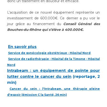
donc un traitement en douceur et efficace.
Liste des marchés conclus
Documents utiles
L’acquisition de ce nouvel équipement représente un
Qualité
investissement de 600.000€. Ce dernier a pu voir le
jour grâce au financement du
Conseil Général des
Bouches-du-Rhône qui s’élève à 400.000
€.
Nos indicateurs qualité et de sécurité des soins
En savoir plus
Protection des données
Service de gynécologie obstétrique - Hôpital Nord
Service de radiothérapie - Hôpital de la Timone - Hôpital
Nord
Sécurité
Intrabeam : un équipement de pointe pour
lutter contre le cancer du sein
(reportage, 2
min)
Les recherches en santé à l’AP-HM
Cancer du sein : l'Intrabeam, une thérapie pleine
d'espoir
(émission C la Santé, 26 min)
Lieu de santé sans tabac