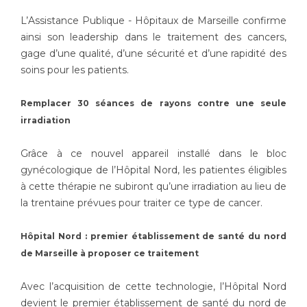
Les structures de recherche
Salon des familles
L’Assistance Publique - Hôpitaux de Marseille confirme
Transports sanitaires
ainsi son leadership dans le traitement des cancers,
Vos droits, vos devoirs
gage d’une qualité, d’une sécurité et d’une rapidité des
Écoles et Instituts de Formation
soins pour les patients.
Handicap
Remplacer 30 séances de rayons contre une seule
Plateforme des internes
irradiation
Handi 13
Pôle Médecine Physique et Réadaptation
Grâce à ce nouvel appareil installé dans le bloc
Professionnels de santé
gynécologique de l’Hôpital Nord, les patientes éligibles
Accueil sourds et malentendants
à cette thérapie ne subiront qu’une irradiation au lieu de
Charte Romain Jacob
Adresser un patient
la trentaine prévues pour traiter ce type de cancer.
Mouvement Parcours Handicap 13
Réseaux de soins
Adresser un examen au Laboratoire de Biologie
Hôpital Nord : premier établissement de santé du nord
Médicale
de Marseille à proposer ce traitement
Activité physique
Radiologie / Imagerie
Avec l’acquisition de cette technologie, l’Hôpital Nord
Cancérologie
devient le premier établissement de santé du nord de