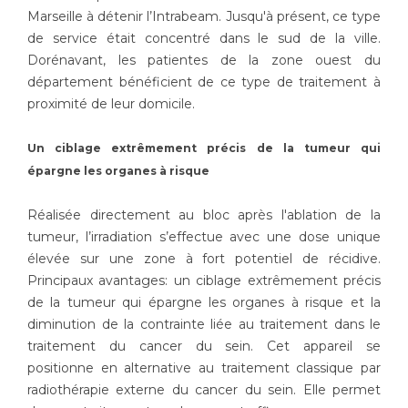
Les pôles d'activité médicale
Cancer
Marseille à détenir l’Intrabeam. Jusqu'à présent, ce type
Anatomie et Cytologie Pathologiques
de service était concentré dans le sud de la ville.
Adresser un examen au Laboratoire d'Infectiologie
Dorénavant, les patientes de la zone ouest du
Médecine nucléaire
Centres de référence Maladies Rares
département bénéficient de ce type de traitement à
Plateforme d'Expertise Maladies Rares
proximité de leur domicile.
Maladies rares
Un ciblage extrêmement précis de la tumeur qui
Presse / Multimédia
épargne les organes à risque
Maternité Hôpital Nord
Réalisée directement au bloc après l'ablation de la
Communiqués de presse
tumeur, l’irradiation s’effectue avec une dose unique
Dossiers de presse
élevée sur une zone à fort potentiel de récidive.
Médiathèque
Principaux avantages: un ciblage extrêmement précis
de la tumeur qui épargne les organes à risque et la
Vos représentants
diminution de la contrainte liée au traitement dans le
Fournisseurs
traitement du cancer du sein. Cet appareil se
La Commission Des Usagers (CDU)
positionne en alternative au traitement classique par
Les Comités Locaux des Usagers
Rôles et missions
radiothérapie externe du cancer du sein. Elle permet
Le projet des usagers