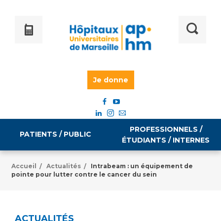
Je donne
PROFESSIONNELS /
PATIENTS / PUBLIC
ÉTUDIANTS / INTERNES
Accueil
Actualités
Intrabeam : un équipement de
/
/
pointe pour lutter contre le cancer du sein
Informations pratiques
Égalité professionnelle
Accès à votre dossier médical
Emploi / formation
ACTUALITÉS
Tarifs