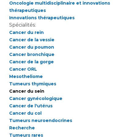
Les pôles d'activité médicale
Cancer
Oncologie multidisciplinaire et innovations
Anatomie et Cytologie Pathologiques
thérapeutiques
Adresser un examen au Laboratoire d'Infectiologie
Innovations thérapeutiques
Spécialités:
Médecine nucléaire
Centres de référence Maladies Rares
Cancer du rein
Plateforme d'Expertise Maladies Rares
Cancer de la vessie
Cancer du poumon
Maladies rares
Cancer bronchique
Presse / Multimédia
Cancer de la gorge
Cancer ORL
Maternité Hôpital Nord
Communiqués de presse
Mesotheliome
Dossiers de presse
Tumeurs thymiques
Médiathèque
Cancer du sein
Cancer gynécologique
Vos représentants
Cancer de l'utérus
Fournisseurs
Cancer du col
La Commission Des Usagers (CDU)
Tumeurs neuroendocrines
Les Comités Locaux des Usagers
Recherche
Rôles et missions
Tumeurs rares
Le projet des usagers