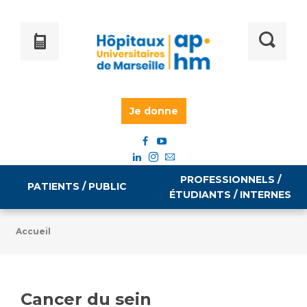
Je donne
PROFESSIONNELS /
PATIENTS / PUBLIC
ÉTUDIANTS / INTERNES
Accueil
Informations pratiques
Égalité professionnelle
Accès à votre dossier médical
Cancer du sein
Emploi / formation
Tarifs