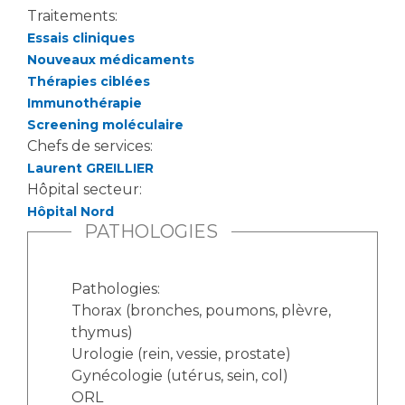
Liste des marchés conclus
Traitements:
Documents utiles
Essais cliniques
Nouveaux médicaments
Qualité
Thérapies ciblées
Immunothérapie
Nos indicateurs qualité et de sécurité des soins
Screening moléculaire
Chefs de services:
Laurent GREILLIER
Protection des données
Hôpital secteur:
Hôpital Nord
PATHOLOGIES
Sécurité
Pathologies:
Thorax (bronches, poumons, plèvre,
Les recherches en santé à l’AP-HM
thymus)
Urologie (rein, vessie, prostate)
Gynécologie (utérus, sein, col)
Lieu de santé sans tabac
ORL