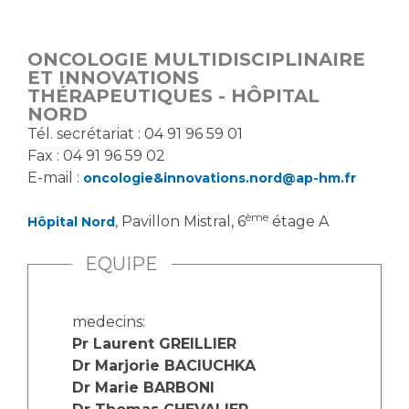
Vous accompagnez, vous rendez visite à un patient
Emplois paramédicaux
Vous allez être hospitalisé(e)
ONCOLOGIE MULTIDISCIPLINAIRE
Emplois administratifs
Vous avez un examen d'imagerie ou de radiologie
ET INNOVATIONS
Emplois médicaux
THÉRAPEUTIQUES - HÔPITAL
à réaliser
NORD
Espace Formation
Vous avez une analyse à réaliser
Tél. secrétariat : 04 91 96 59 01
Étudiants hospitaliers
Vous venez en consultation
Fax : 04 91 96 59 02
Emplois techniques et médico-techniques
myaphm, votre espace santé en ligne
E-mail :
oncologie&innovations.nord@ap-hm.fr
Emplois divers
Infos COVID-19
ème
Emplois socio-éducatifs
, Pavillon Mistral, 6
étage A
Hôpital Nord
Statuts
EQUIPE
Vivre ensemble à l'hôpital
Stages paramédicaux
Culture à l'hôpital
medecins:
Laïcité et cultes
Chercheurs
Pr Laurent GREILLIER
Les associations
Dr Marjorie BACIUCHKA
Dr Marie BARBONI
La recherche clinique à l'AP-HM
Livret d'accueil