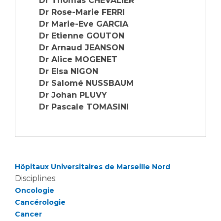
Dr Thomas CHEVALIER
Les structures de recherche
Salon des familles
Dr Rose-Marie FERRI
Transports sanitaires
Dr Marie-Eve GARCIA
Vos droits, vos devoirs
Dr Etienne GOUTON
Écoles et Instituts de Formation
Dr Arnaud JEANSON
Dr Alice MOGENET
Handicap
Dr Elsa NIGON
Plateforme des internes
Dr Salomé NUSSBAUM
Handi 13
Dr Johan PLUVY
Dr Pascale TOMASINI
Pôle Médecine Physique et Réadaptation
Professionnels de santé
Accueil sourds et malentendants
Charte Romain Jacob
Adresser un patient
Mouvement Parcours Handicap 13
Réseaux de soins
Hôpitaux Universitaires de Marseille Nord
Adresser un examen au Laboratoire de Biologie
Disciplines:
Médicale
Activité physique
Oncologie
Radiologie / Imagerie
Cancérologie
Cancérologie
Cancer