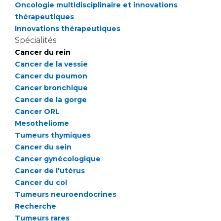
Les pôles d'activité médicale
Cancer
Oncologie multidisciplinaire et innovations
Anatomie et Cytologie Pathologiques
thérapeutiques
Adresser un examen au Laboratoire d'Infectiologie
Innovations thérapeutiques
Spécialités:
Médecine nucléaire
Centres de référence Maladies Rares
Cancer du rein
Plateforme d'Expertise Maladies Rares
Cancer de la vessie
Cancer du poumon
Maladies rares
Cancer bronchique
Presse / Multimédia
Cancer de la gorge
Cancer ORL
Maternité Hôpital Nord
Communiqués de presse
Mesotheliome
Dossiers de presse
Tumeurs thymiques
Médiathèque
Cancer du sein
Cancer gynécologique
Vos représentants
Cancer de l'utérus
Fournisseurs
Cancer du col
La Commission Des Usagers (CDU)
Tumeurs neuroendocrines
Les Comités Locaux des Usagers
Recherche
Rôles et missions
Tumeurs rares
Le projet des usagers