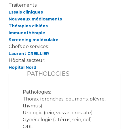
Liste des marchés conclus
Traitements:
Documents utiles
Essais cliniques
Nouveaux médicaments
Qualité
Thérapies ciblées
Immunothérapie
Nos indicateurs qualité et de sécurité des soins
Screening moléculaire
Chefs de services:
Laurent GREILLIER
Protection des données
Hôpital secteur:
Hôpital Nord
PATHOLOGIES
Sécurité
Pathologies:
Thorax (bronches, poumons, plèvre,
Les recherches en santé à l’AP-HM
thymus)
Urologie (rein, vessie, prostate)
Gynécologie (utérus, sein, col)
Lieu de santé sans tabac
ORL