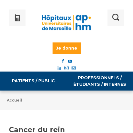
Je donne
PROFESSIONNELS /
PATIENTS / PUBLIC
ÉTUDIANTS / INTERNES
Accueil
Informations pratiques
Égalité professionnelle
Accès à votre dossier médical
Cancer du rein
Emploi / formation
Tarifs