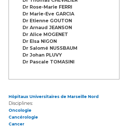
Dr Thomas CHEVALIER
Les structures de recherche
Salon des familles
Dr Rose-Marie FERRI
Transports sanitaires
Dr Marie-Eve GARCIA
Vos droits, vos devoirs
Dr Etienne GOUTON
Écoles et Instituts de Formation
Dr Arnaud JEANSON
Dr Alice MOGENET
Handicap
Dr Elsa NIGON
Plateforme des internes
Dr Salomé NUSSBAUM
Handi 13
Dr Johan PLUVY
Dr Pascale TOMASINI
Pôle Médecine Physique et Réadaptation
Professionnels de santé
Accueil sourds et malentendants
Charte Romain Jacob
Adresser un patient
Mouvement Parcours Handicap 13
Réseaux de soins
Hôpitaux Universitaires de Marseille Nord
Adresser un examen au Laboratoire de Biologie
Disciplines:
Médicale
Activité physique
Oncologie
Radiologie / Imagerie
Cancérologie
Cancérologie
Cancer