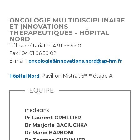
Vous accompagnez, vous rendez visite à un patient
Emplois paramédicaux
Vous allez être hospitalisé(e)
ONCOLOGIE MULTIDISCIPLINAIRE
Emplois administratifs
Vous avez un examen d'imagerie ou de radiologie
ET INNOVATIONS
Emplois médicaux
THÉRAPEUTIQUES - HÔPITAL
à réaliser
NORD
Espace Formation
Vous avez une analyse à réaliser
Tél. secrétariat : 04 91 96 59 01
Étudiants hospitaliers
Vous venez en consultation
Fax : 04 91 96 59 02
Emplois techniques et médico-techniques
myaphm, votre espace santé en ligne
E-mail :
oncologie&innovations.nord@ap-hm.fr
Emplois divers
Infos COVID-19
ème
Emplois socio-éducatifs
, Pavillon Mistral, 6
étage A
Hôpital Nord
Statuts
EQUIPE
Vivre ensemble à l'hôpital
Stages paramédicaux
Culture à l'hôpital
medecins:
Laïcité et cultes
Chercheurs
Pr Laurent GREILLIER
Les associations
Dr Marjorie BACIUCHKA
Dr Marie BARBONI
La recherche clinique à l'AP-HM
Livret d'accueil