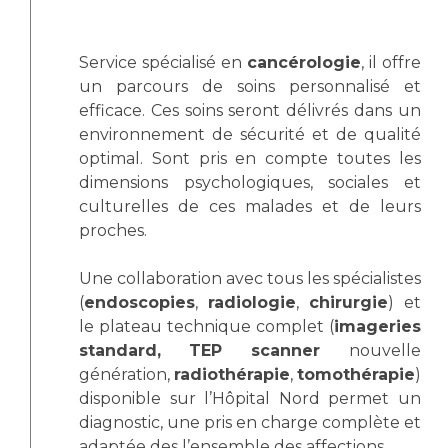
Les pôles d'activité médicale
Cancer
Anatomie et Cytologie Pathologiques
Adresser un examen au Laboratoire d'Infectiologie
Service spécialisé en
cancérologie
, il offre
Médecine nucléaire
Centres de référence Maladies Rares
un parcours de soins personnalisé et
efficace. Ces soins seront délivrés dans un
Plateforme d'Expertise Maladies Rares
environnement de sécurité et de qualité
optimal. Sont pris en compte toutes les
Maladies rares
dimensions psychologiques, sociales et
Presse / Multimédia
culturelles de ces malades et de leurs
proches.
Maternité Hôpital Nord
Communiqués de presse
Dossiers de presse
Une collaboration avec tous les spécialistes
Médiathèque
(
endoscopies
,
radiologie
,
chirurgie
) et
le plateau technique complet (
imageries
Vos représentants
standard,
TEP scanner
nouvelle
Fournisseurs
génération,
radiothérapie
,
tomothérapie
)
La Commission Des Usagers (CDU)
disponible sur l’Hôpital Nord permet un
Les Comités Locaux des Usagers
diagnostic, une pris en charge complète et
Rôles et missions
Le projet des usagers
adaptée des l’ensemble des affections.