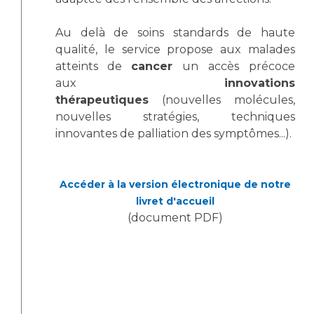
Liste des marchés conclus
Documents utiles
Au delà de soins standards de haute
qualité, le service propose aux malades
Qualité
atteints de
cancer
un accès précoce
aux
innovations
Nos indicateurs qualité et de sécurité des soins
thérapeutiques
(nouvelles molécules,
nouvelles stratégies, techniques
innovantes de palliation des symptômes...).
Protection des données
Accéder à la version électronique de notre
Sécurité
livret d'accueil
(document PDF)
Les recherches en santé à l’AP-HM
Lieu de santé sans tabac