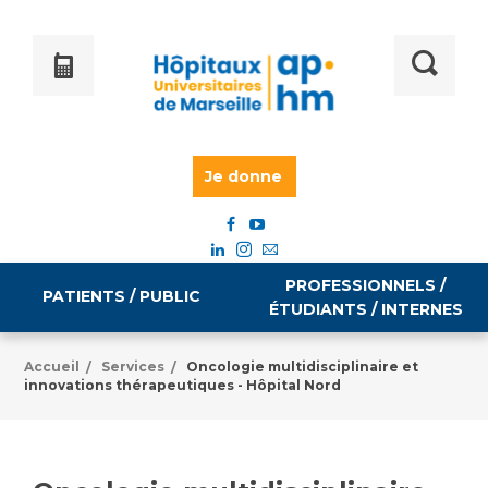
Je donne
PROFESSIONNELS /
PATIENTS / PUBLIC
ÉTUDIANTS / INTERNES
Accueil
Services
Oncologie multidisciplinaire et
/
/
innovations thérapeutiques - Hôpital Nord
Informations pratiques
Égalité professionnelle
Accès à votre dossier médical
Emploi / formation
Tarifs