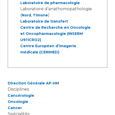
Liste des marchés conclus
Laboratoire de pharmacologie
Documents utiles
Laboratoire d’anathomopathologie
(
,
)
Nord
Timone
Qualité
Laboratoire de transfert
Centre de Recherche en Oncologie
Nos indicateurs qualité et de sécurité des soins
et Oncopharmacologie (INSERM
U911CRO2)
Centre Européen d’imagerie
Protection des données
médicale (CERIMED)
Sécurité
Direction Générale AP-HM
Disciplines:
Les recherches en santé à l’AP-HM
Cancérologie
Oncologie
Cancer
Lieu de santé sans tabac
Spécialités: