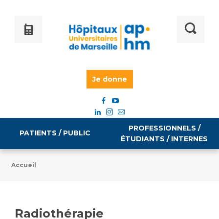
Je donne
PROFESSIONNELS /
PATIENTS / PUBLIC
ÉTUDIANTS / INTERNES
Accueil
Informations pratiques
Égalité professionnelle
Accès à votre dossier médical
Radiothérapie
Emploi / formation
Tarifs