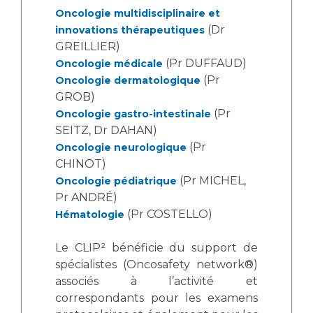
Les structures de recherche
Salon des familles
Oncologie multidisciplinaire et
Transports sanitaires
(Dr
innovations thérapeutiques
Vos droits, vos devoirs
GREILLIER)
Écoles et Instituts de Formation
(Pr DUFFAUD)
Oncologie médicale
(Pr
Oncologie dermatologique
GROB)
Handicap
Plateforme des internes
(Pr
Oncologie gastro-intestinale
SEITZ, Dr DAHAN)
Handi 13
(Pr
Oncologie neurologique
Pôle Médecine Physique et Réadaptation
Professionnels de santé
CHINOT)
Accueil sourds et malentendants
(Pr MICHEL,
Oncologie pédiatrique
Charte Romain Jacob
Pr ANDRÉ)
Adresser un patient
Mouvement Parcours Handicap 13
(Pr COSTELLO)
Hématologie
Réseaux de soins
Adresser un examen au Laboratoire de Biologie
Le CLIP² bénéficie du support de
Médicale
spécialistes (Oncosafety network®)
Activité physique
Radiologie / Imagerie
associés à l’activité et
Cancérologie
correspondants pour les examens