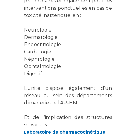
Les pôles d'activité médicale
protocolaires et également pour les
Cancer
interventions ponctuelles en cas de
Anatomie et Cytologie Pathologiques
toxicité inattendue, en :
Adresser un examen au Laboratoire d'Infectiologie
Médecine nucléaire
Centres de référence Maladies Rares
Neurologie
Plateforme d'Expertise Maladies Rares
Dermatologie
Endocrinologie
Maladies rares
Cardiologie
Presse / Multimédia
Néphrologie
Ophtalmologie
Maternité Hôpital Nord
Communiqués de presse
Digestif
Dossiers de presse
L’unité dispose également d’un
Médiathèque
réseau au sein des départements
Vos représentants
d’imagerie de l’AP-HM.
Fournisseurs
Et de l’implication des structures
La Commission Des Usagers (CDU)
suivantes :
Les Comités Locaux des Usagers
Rôles et missions
Laboratoire de pharmacocinétique
Le projet des usagers