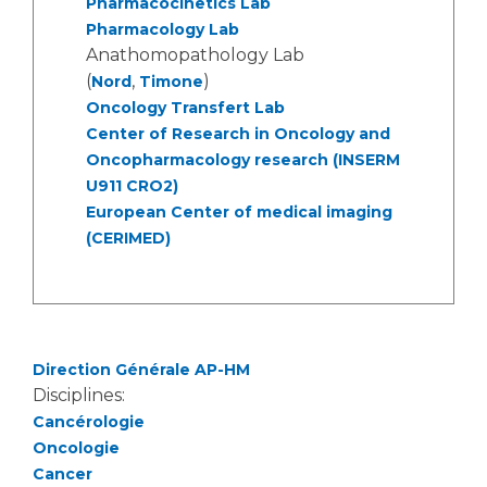
Pharmacocinetics Lab
Liste des marchés conclus
Pharmacology Lab
Documents utiles
Anathomopathology Lab
Qualité
(
,
)
Nord
Timone
Oncology Transfert Lab
Center of Research in Oncology and
Nos indicateurs qualité et de sécurité des soins
Oncopharmacology research (INSERM
U911 CRO2)
European Center of medical imaging
Protection des données
(CERIMED)
Sécurité
Direction Générale AP-HM
Les recherches en santé à l’AP-HM
Disciplines:
Cancérologie
Oncologie
Lieu de santé sans tabac
Cancer