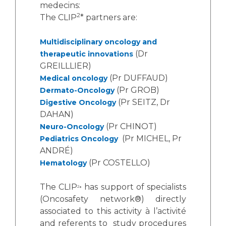
Les structures de recherche
Salon des familles
medecins:
2
The CLIP
* partners are:
Transports sanitaires
Vos droits, vos devoirs
Écoles et Instituts de Formation
Multidisciplinary oncology and
(Dr
therapeutic innovations
GREILLLIER)
Handicap
(Pr DUFFAUD)
Medical oncology
Plateforme des internes
(Pr GROB)
Dermato-Oncology
Handi 13
(Pr SEITZ, Dr
Digestive Oncology
Pôle Médecine Physique et Réadaptation
DAHAN)
Professionnels de santé
Accueil sourds et malentendants
(Pr CHINOT)
Neuro-Oncology
(Pr MICHEL, Pr
Pediatrics Oncology
Charte Romain Jacob
Adresser un patient
ANDRÉ)
Mouvement Parcours Handicap 13
Réseaux de soins
(Pr COSTELLO)
Hematology
Adresser un examen au Laboratoire de Biologie
Médicale
The CLIP
has support of specialists
2
*
Activité physique
Radiologie / Imagerie
(Oncosafety network®) directly
associated to this activity à l’activité
Cancérologie
and referents to study procedures