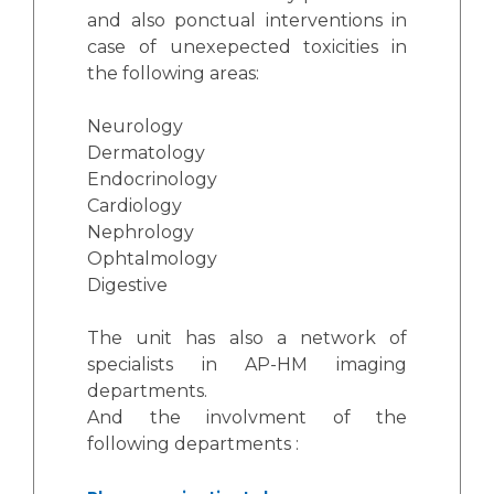
Les pôles d'activité médicale
Cancer
and also ponctual interventions in
Anatomie et Cytologie Pathologiques
case of unexepected toxicities in
Adresser un examen au Laboratoire d'Infectiologie
the following areas:
Médecine nucléaire
Centres de référence Maladies Rares
Plateforme d'Expertise Maladies Rares
Neurology
Dermatology
Maladies rares
Endocrinology
Cardiology
Presse / Multimédia
Nephrology
Ophtalmology
Maternité Hôpital Nord
Communiqués de presse
Digestive
Dossiers de presse
Médiathèque
The unit has also a network of
specialists in AP-HM imaging
Vos représentants
departments.
Fournisseurs
And the involvment of the
La Commission Des Usagers (CDU)
following departments :
Les Comités Locaux des Usagers
Rôles et missions
Le projet des usagers