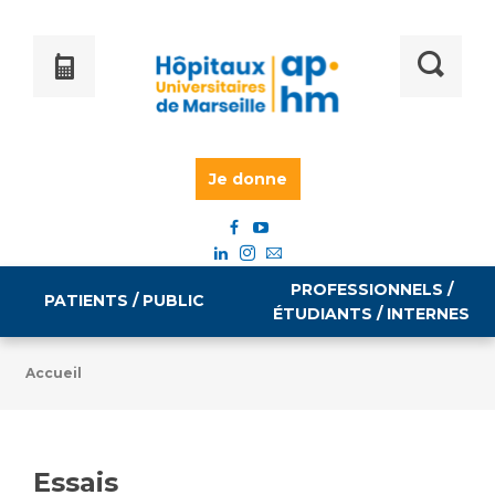
Je donne
PROFESSIONNELS /
PATIENTS / PUBLIC
ÉTUDIANTS / INTERNES
Accueil
Informations pratiques
Égalité professionnelle
Accès à votre dossier médical
Essais
Emploi / formation
Tarifs